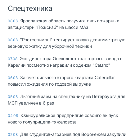
Спецтехника
Ярославская область получила пять пожарных
08.08
автоцистерн "Пожснаб" на шасси МАЗ
"Ростсельмаш" тестирует новую девятиметровую
08.08
зерновую жатку для уборочной техники
Экс-директора Онежского тракторного завода в
07.08
Карелии посмертно наградили орденом "Сампо"
За счет сильного второго квартала Caterpillar
06.08
повысил ожидания по годовой выручке
Льготный заём на спецтехнику из Петербурга для
05.08
МСП увеличен в 6 раз
Южноуральское предприятие освоило выпуск
04.08
нового полуприцепа-тяжеловоза
Для студентов-аграриев под Воронежем закупили
02.08