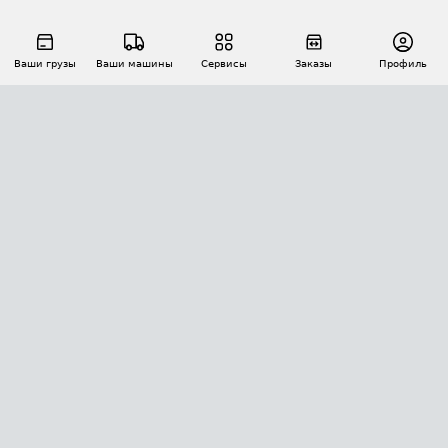
Ваши грузы
Ваши машины
Сервисы
Заказы
Профиль
АВТОМАТИЗАЦИЯ ПЕРЕВОЗОК
Площадки
Заказы
Торги
Тендеры
АТИ-Доки
GPS-мониторинг
АТИ Мессенджер
Цепочки грузов
API ATI.SU
ПОЛЕЗНОЕ
Расчет расстояний
БЕЗОПАСНОСТЬ
Академия ATI.SU
ATI.SU о безопасности
Звезды ATI.SU на вашем сайте
КОНТАКТЫ И ТАРИФЫ
Памятка по проверке контрагентов
Индекс ATI.SU FTL РФ
О системе ATI.SU
Светофор+
Средние ставки
ИНФОРМАЦИЯ