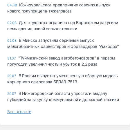
Южноуральское предприятие освоило выпуск
04.08
нового полуприцепа-тяжеловоза
Для студентов-аграриев под Воронежем закупили
02.08
семь единиц новой сельхозтехники
В Минске запустили серийный выпуск
02.08
малогабаритных харвестеров и форвардеров "Амкодор"
"Туймазинский завод автобетоновозов" в первом
31.07
полугодии увеличил чистый убыток в 2,2 раза
В России выпустят уменьшенную сборную модель
29.07
карьерного самосвала БЕЛАЗ-7513
В Нижегородской области упростили выдачу
29.07
субсидий на закупку коммунальной и дорожной техники
Все новости