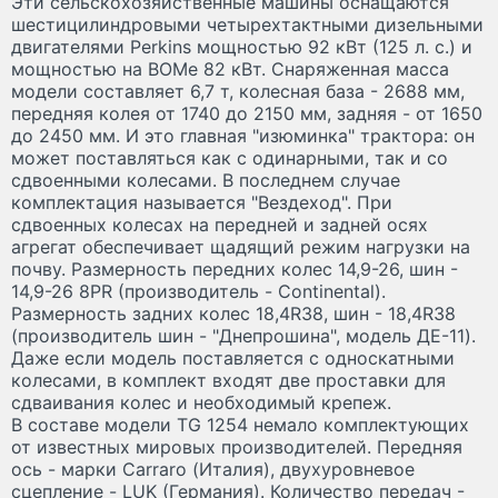
Эти сельскохозяйственные машины оснащаются
шестицилиндровыми четырехтактными дизельными
двигателями Perkins мощностью 92 кВт (125 л. с.) и
мощностью на ВОМе 82 кВт. Снаряженная масса
модели составляет 6,7 т, колесная база - 2688 мм,
передняя колея от 1740 до 2150 мм, задняя - от 1650
до 2450 мм. И это главная "изюминка" трактора: он
может поставляться как с одинарными, так и со
сдвоенными колесами. В последнем случае
комплектация называется "Вездеход". При
сдвоенных колесах на передней и задней осях
агрегат обеспечивает щадящий режим нагрузки на
почву. Размерность передних колес 14,9-26, шин -
14,9-26 8PR (производитель - Continental).
Размерность задних колес 18,4R38, шин - 18,4R38
(производитель шин - "Днепрошина", модель ДЕ-11).
Даже если модель поставляется с односкатными
колесами, в комплект входят две проставки для
сдваивания колес и необходимый крепеж.
В составе модели TG 1254 немало комплектующих
от известных мировых производителей. Передняя
ось - марки Carraro (Италия), двухуровневое
сцепление - LUK (Германия). Количество передач -