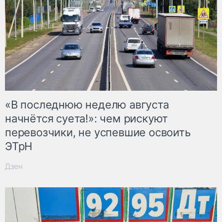
«В последнюю неделю августа
начнётся суета!»: чем рискуют
перевозчики, не успевшие освоить
ЭТрН
Дзен