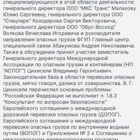
специализирующихся в этой области деятельности:
генерального директора ООО "МКС Транс" Малахову
Юлию Сергеевну, генерального директора ООО
"Спецпарк" Козодерова Сергея Викторовича,
генерального директора ООО "Обус-Восход"
Волкова Вячеслава Игоревича и руководителя
направления опасных грузов ФГУП Главный центр
специальной связи Абакумова Андрея Николаевича.
Также в обсуждении принял участие заместитель
Генерального директора Международной
Ассоциации по опасным грузам и контейнерам (НП
"АСПОГ") Цихисели Владимир Геронтьевич.
Законодательная база в области перевозки опасных
грузов, мягко говоря, далека от совершенства. В. Г.
Цихисели перечислил основные проблемы:
"Российская Федерация не выполняет п. 1.8.3
"Консультант по вопросам безопасности"
Европейского соглашения о международной
дорожной перевозке опасных грузов (ДОПОГ),
Европейского соглашения о международной
перевозке опасных грузов по внутренним водным
путям (ВОПОГ) и Приложения № 2 к Соглашению о
международном железнодорожном грузовом