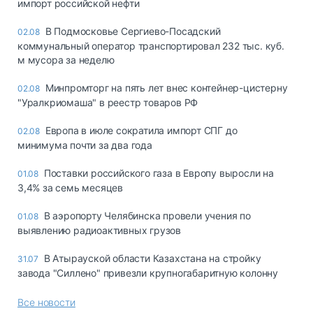
импорт российской нефти
В Подмосковье Сергиево-Посадский
02.08
коммунальный оператор транспортировал 232 тыс. куб.
м мусора за неделю
Минпромторг на пять лет внес контейнер-цистерну
02.08
"Уралкриомаша" в реестр товаров РФ
Европа в июле сократила импорт СПГ до
02.08
минимума почти за два года
Поставки российского газа в Европу выросли на
01.08
3,4% за семь месяцев
В аэропорту Челябинска провели учения по
01.08
выявлению радиоактивных грузов
В Атырауской области Казахстана на стройку
31.07
завода "Силлено" привезли крупногабаритную колонну
Все новости