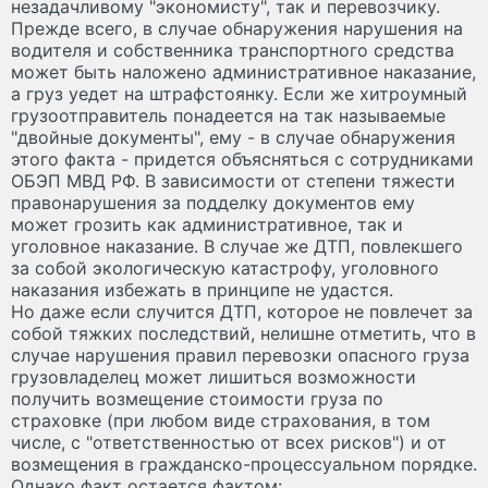
незадачливому "экономисту", так и перевозчику.
Прежде всего, в случае обнаружения нарушения на
водителя и собственника транспортного средства
может быть наложено административное наказание,
а груз уедет на штрафстоянку. Если же хитроумный
грузоотправитель понадеется на так называемые
"двойные документы", ему - в случае обнаружения
этого факта - придется объясняться с сотрудниками
ОБЭП МВД РФ. В зависимости от степени тяжести
правонарушения за подделку документов ему
может грозить как административное, так и
уголовное наказание. В случае же ДТП, повлекшего
за собой экологическую катастрофу, уголовного
наказания избежать в принципе не удастся.
Но даже если случится ДТП, которое не повлечет за
собой тяжких последствий, нелишне отметить, что в
случае нарушения правил перевозки опасного груза
грузовладелец может лишиться возможности
получить возмещение стоимости груза по
страховке (при любом виде страхования, в том
числе, с "ответственностью от всех
рисков") и от
возмещения в гражданско-процессуальном порядке.
Однако факт остается фактом: