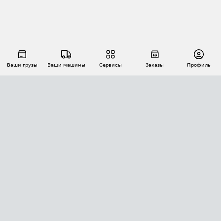
Ваши грузы
Ваши машины
Сервисы
Заказы
Профиль
АВТОМАТИЗАЦИЯ ПЕРЕВОЗОК
Площадки
Заказы
Торги
Тендеры
АТИ-Доки
GPS-мониторинг
АТИ Мессенджер
Цепочки грузов
API ATI.SU
ПОЛЕЗНОЕ
Расчет расстояний
БЕЗОПАСНОСТЬ
Академия ATI.SU
ATI.SU о безопасности