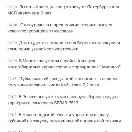
Льготный заём на спецтехнику из Петербурга для
05.08
МСП увеличен в 6 раз
Южноуральское предприятие освоило выпуск
04.08
нового полуприцепа-тяжеловоза
Для студентов-аграриев под Воронежем закупили
02.08
семь единиц новой сельхозтехники
В Минске запустили серийный выпуск
02.08
малогабаритных харвестеров и форвардеров "Амкодор"
"Туймазинский завод автобетоновозов" в первом
31.07
полугодии увеличил чистый убыток в 2,2 раза
В России выпустят уменьшенную сборную модель
29.07
карьерного самосвала БЕЛАЗ-7513
В Нижегородской области упростили выдачу
29.07
субсидий на закупку коммунальной и дорожной техники