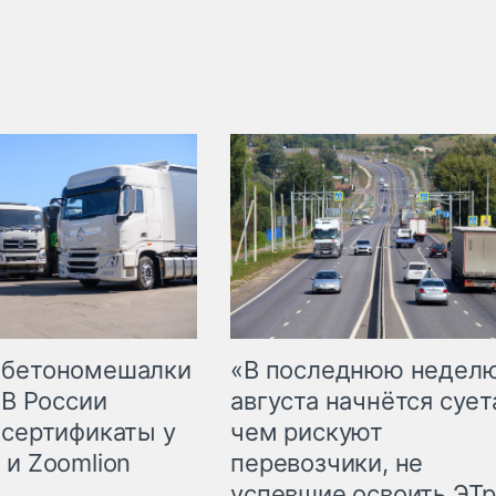
 бетономешалки
«В последнюю недел
 В России
августа начнётся суета
 сертификаты у
чем рискуют
 и Zoomlion
перевозчики, не
успевшие освоить ЭТ