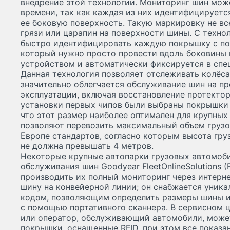
внедрение этой технологии. Мониторинг шин мож
времени, так как каждая из них идентифицируетс
ее боковую поверхность. Такую маркировку не вс
грязи или царапин на поверхности шины. С техно
быстро идентифицировать каждую покрышку с по
который нужно просто провести вдоль боковины
устройством и автоматически фиксируется в спе
Данная технология позволяет отслеживать колёса
значительно облегчается обслуживание шин на пр
эксплуатации, включая восстановление протектор
установки первых чипов были выбраны покрышки 4
что этот размер наиболее оптимален для крупных
позволяют перевозить максимальный объем грузо
Европе стандартов, согласно которым высота гру
не должна превышать 4 метров.
Некоторые крупные автопарки грузовых автомоб
обслуживания шин Goodyear FleetOnlineSolutions (
производить их полный мониторинг через интерне
шину на конвейерной линии; он снабжается уни
кодом, позволяющим определить размеры шины и
с помощью портативного сканнера. В сервисном 
или оператор, обслуживающий автомобили, може
покрышки, оснащенные RFID, при этом все показа