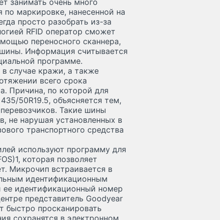
ет занимать очень много
я по маркировке, нанесенной на
егда просто разобрать из-за
логией RFID оператор сможет
мощью переносного сканнера,
 шины. Информация считывается
циальной программе.
 в случае кражи, а также
отяжении всего срока
а. Причина, по которой для
35/50R19.5, объясняется тем,
 перевозчиков. Такие шины
в, не нарушая установленных в
зового транспортного средства
илей используют программу для
FOS)1, которая позволяет
т. Микрочип встраивается в
кальным идентификационным
 ее идентификационный номер
центре представитель Goodyear
т быстро просканировать
ния сохранятся в электронном