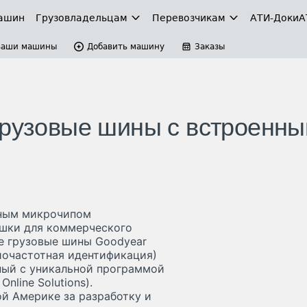
ашин
Грузовладельцам
Перевозчикам
АТИ-Доки
А
Ваши машины
Добавить машину
Заказы
грузовые шины с встроенн
нным микрочипом
ышки для коммерческого
е грузовые шины Goodyear
радиочастотная идентификация)
ный с уникальной программой
nline Solutions).
ой Америке за разработку и