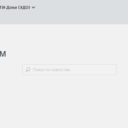
ТИ-Доки (ЭДО)
ым