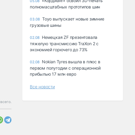
«Кордиант» освоил 3D-печать
05.08
полномасштабных прототипов шин
Toyo выпускает новые зимние
03.08
грузовые шины
Немецкая ZF презентовала
02.08
тяжелую трансмиссию TraXon 2 с
экономией горючего до 73%
Nokian Tyres вышла в плюс в
02.08
первом полугодии с операционной
прибылью 17 млн евро
Все новости
всего.