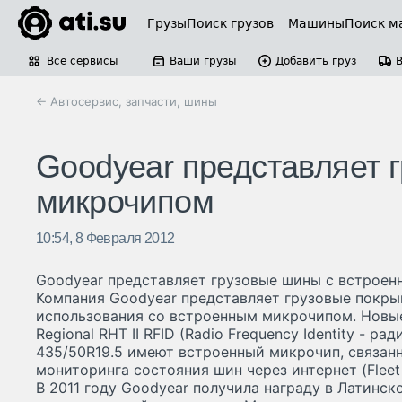
Грузы
Поиск грузов
Машины
Поиск м
Все сервисы
Ваши грузы
Добавить груз
← Автосервис, запчасти, шины
Goodyear представляет 
микрочипом
10:54, 8 Февраля 2012
Goodyear представляет грузовые шины с встрое
Компания Goodyear представляет грузовые покр
использования со встроенным микрочипом. Новы
Regional RHT II RFID (Radio Frequency Identity - 
435/50R19.5 имеют встроенный микрочип, связан
мониторинга состояния шин через интернет (Fleet O
В 2011 году Goodyear получила награду в Латинск