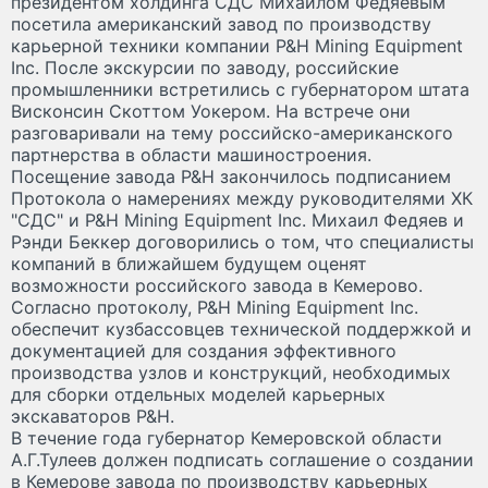
президентом холдинга СДС Михаилом Федяевым
посетила американский завод по производству
карьерной техники компании P&H Mining Equipment
Inc. После экскурсии по заводу, российские
промышленники встретились с губернатором штата
Висконсин Скоттом Уокером. На встрече они
разговаривали на тему российско-американского
партнерства в области машиностроения.
Посещение завода P&H закончилось подписанием
Протокола о намерениях между руководителями ХК
"СДС" и P&H Mining Equipment Inc. Михаил Федяев и
Рэнди Беккер договорились о том, что специалисты
компаний в ближайшем будущем оценят
возможности российского завода в Кемерово.
Согласно протоколу, P&H Mining Equipment Inc.
обеспечит кузбассовцев технической поддержкой и
документацией для создания эффективного
производства узлов и конструкций, необходимых
для сборки отдельных моделей карьерных
экскаваторов P&H.
В течение года губернатор Кемеровской области
А.Г.Тулеев должен подписать соглашение о создании
в Кемерове завода по производству карьерных