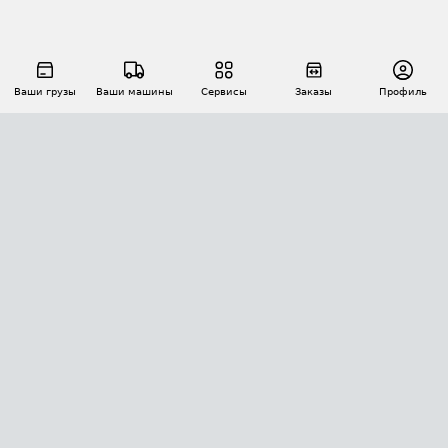
Ваши грузы
Ваши машины
Сервисы
Заказы
Профиль
АВТОМАТИЗАЦИЯ ПЕРЕВОЗОК
Площадки
Заказы
Торги
Тендеры
АТИ-Доки
GPS-мониторинг
АТИ Мессенджер
Цепочки грузов
API ATI.SU
ПОЛЕЗНОЕ
Расчет расстояний
БЕЗОПАСНОСТЬ
Академия ATI.SU
ATI.SU о безопасности
Звезды ATI.SU на вашем сайте
КОНТАКТЫ И ТАРИФЫ
Памятка по проверке контрагентов
Индекс ATI.SU FTL РФ