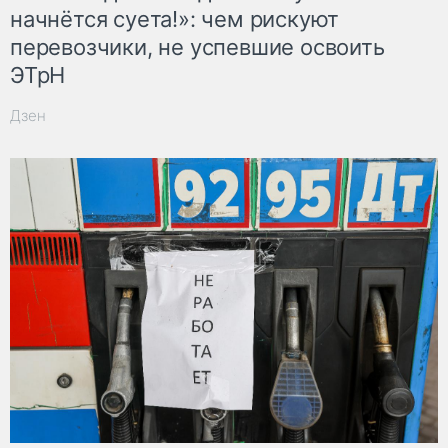
начнётся суета!»: чем рискуют
перевозчики, не успевшие освоить
ЭТрН
Дзен