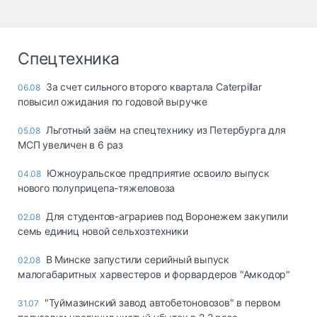
Спецтехника
За счет сильного второго квартала Caterpillar
06.08
повысил ожидания по годовой выручке
Льготный заём на спецтехнику из Петербурга для
05.08
МСП увеличен в 6 раз
Южноуральское предприятие освоило выпуск
04.08
нового полуприцепа-тяжеловоза
Для студентов-аграриев под Воронежем закупили
02.08
семь единиц новой сельхозтехники
В Минске запустили серийный выпуск
02.08
малогабаритных харвестеров и форвардеров "Амкодор"
"Туймазинский завод автобетоновозов" в первом
31.07