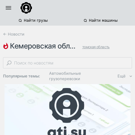
Найти грузы
Найти машины
← Новости
кемеровская область
томская область
новосибирская область
новокузнецк
Автомобильные
Популярные темы:
Ещё
грузоперевозки
Региональная
логистика
ЭДО, ИТ в
логистике
Дороги,
инфраструктура