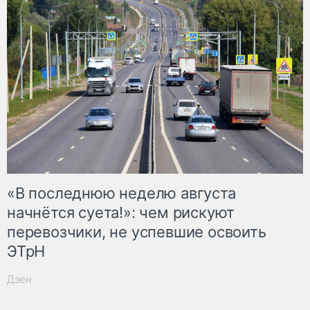
«В последнюю неделю августа
начнётся суета!»: чем рискуют
перевозчики, не успевшие освоить
ЭТрН
Дзен