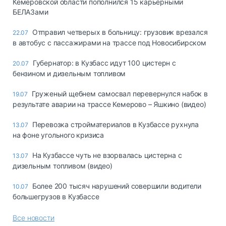
Кемеровской области пополнился 15 карьерными
БЕЛАЗами
Отправил четверых в больницу: грузовик врезался
22.07
в автобус с пассажирами на трассе под Новосибирском
Губернатор: в Кузбасс идут 100 цистерн с
20.07
бензином и дизельным топливом
Груженый щебнем самосвал перевернулся набок в
19.07
результате аварии на трассе Кемерово – Яшкино (видео)
Перевозка стройматериалов в Кузбассе рухнула
13.07
на фоне угольного кризиса
На Кузбассе чуть не взорвалась цистерна с
13.07
дизельным топливом (видео)
Более 200 тысяч нарушений совершили водители
10.07
большегрузов в Кузбассе
Все новости