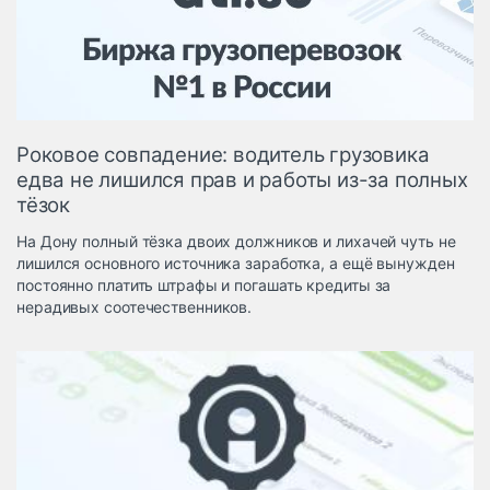
Логистика, грузы
Негабаритные и
опасные грузы
Безопасность и
страхование
Роковое совпадение: водитель грузовика
Таможня и ВЭД
едва не лишился прав и работы из-за полных
тёзок
Склады и
грузовые
На Дону полный тёзка двоих должников и лихачей чуть не
терминалы
лишился основного источника заработка, а ещё вынужден
Коммерческий
постоянно платить штрафы и погашать кредиты за
транспорт
нерадивых соотечественников.
Спецтехника
Автосервис,
запчасти, шины
Топливо, масла и
Дзен
автохимия