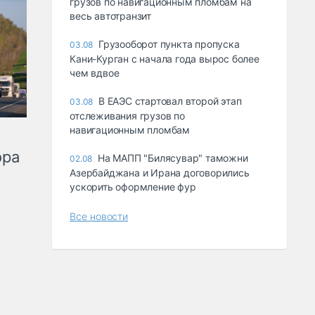
грузов по навигационным пломбам на
весь автотранзит
Грузооборот пункта пропуска
03.08
Кани-Курган с начала года вырос более
чем вдвое
В ЕАЭС стартовал второй этап
03.08
отслеживания грузов по
навигационным пломбам
ора
На МАПП "Билясувар" таможни
02.08
Азербайджана и Ирана договорились
ускорить оформление фур
Все новости