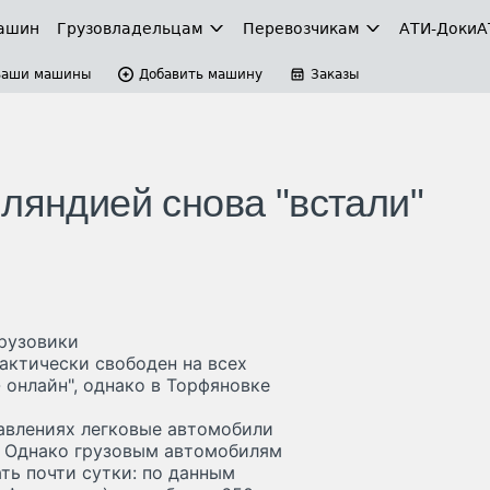
ашин
Грузовладельцам
Перевозчикам
АТИ-Доки
А
Ваши машины
Добавить машину
Заказы
ляндией снова "встали"
грузовики
актически свободен на всех
 онлайн", однако в Торфяновке
равлениях легковые автомобили
. Однако грузовым автомобилям
ть почти сутки: по данным