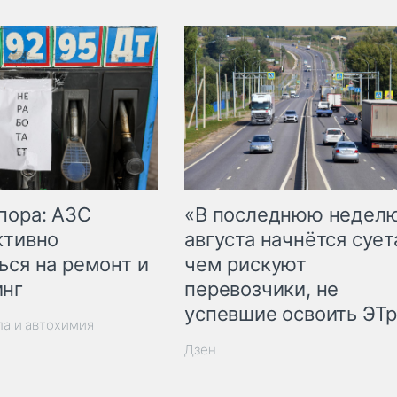
пора: АЗС
«В последнюю недел
ктивно
августа начнётся суета
ься на ремонт и
чем рискуют
инг
перевозчики, не
успевшие освоить ЭТ
ла и автохимия
Дзен