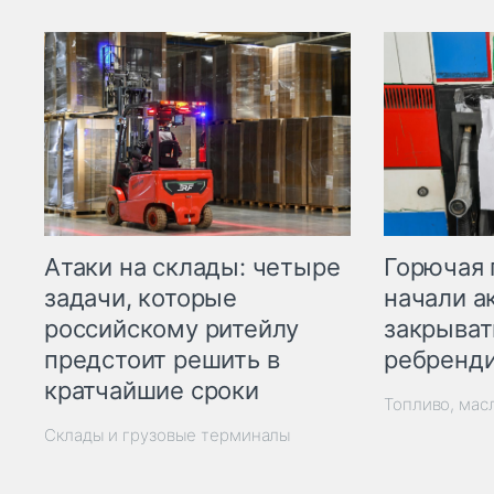
Горючая 
Атаки на склады: четыре
начали а
задачи, которые
закрыват
российскому ритейлу
ребренд
предстоит решить в
кратчайшие сроки
Топливо, мас
Склады и грузовые терминалы