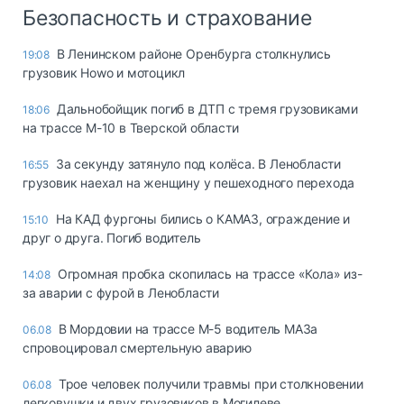
Безопасность и страхование
В Ленинском районе Оренбурга столкнулись
19:08
грузовик Howo и мотоцикл
Дальнобойщик погиб в ДТП с тремя грузовиками
18:06
на трассе М-10 в Тверской области
За секунду затянуло под колёса. В Ленобласти
16:55
грузовик наехал на женщину у пешеходного перехода
На КАД фургоны бились о КАМАЗ, ограждение и
15:10
друг о друга. Погиб водитель
Огромная пробка скопилась на трассе «Кола» из-
14:08
за аварии с фурой в Ленобласти
В Мордовии на трассе М-5 водитель МАЗа
06.08
спровоцировал смертельную аварию
Трое человек получили травмы при столкновении
06.08
легковушки и двух грузовиков в Могилеве