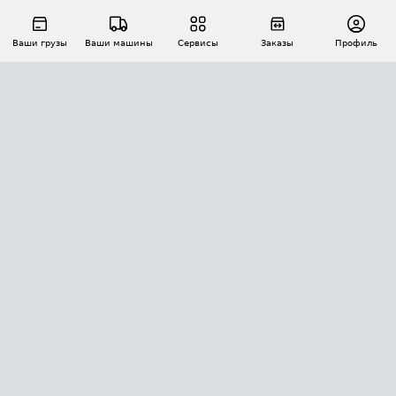
Ваши грузы
Ваши машины
Сервисы
Заказы
Профиль
АВТОМАТИЗАЦИЯ ПЕРЕВОЗОК
Площадки
Заказы
Торги
Тендеры
АТИ-Доки
GPS-мониторинг
АТИ Мессенджер
Цепочки грузов
API ATI.SU
ПОЛЕЗНОЕ
Расчет расстояний
БЕЗОПАСНОСТЬ
Академия ATI.SU
ATI.SU о безопасности
Звезды ATI.SU на вашем сайте
КОНТАКТЫ И ТАРИФЫ
Памятка по проверке контрагентов
Индекс ATI.SU FTL РФ
О системе ATI.SU
Светофор+
Средние ставки
ИНФОРМАЦИЯ
Контактная информация
Страхование