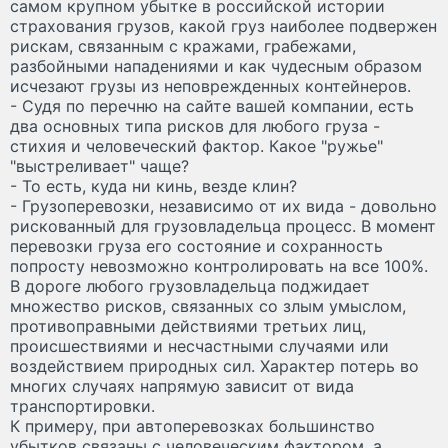
самом крупном убытке в российской истории
страхования грузов, какой груз наиболее подвержен
рискам, связанным с кражами, грабежами,
разбойными нападениями и как чудесным образом
исчезают грузы из неповрежденных контейнеров.
- Судя по перечню на сайте вашей компании, есть
два основных типа рисков для любого груза -
стихия и человеческий фактор. Какое "ружье"
"выстреливает" чаще?
- То есть, куда ни кинь, везде клин?
- Грузоперевозки, независимо от их вида - довольно
рискованный для грузовладельца процесс. В момент
перевозки груза его состояние и сохранность
попросту невозможно контролировать на все 100%.
В дороге любого грузовладельца поджидает
множество рисков, связанных со злым умыслом,
противоправными действиями третьих лиц,
происшествиями и несчастными случаями или
воздействием природных сил. Характер потерь во
многих случаях напрямую зависит от вида
транспортировки.
К примеру, при автоперевозках большинство
убытков связаны с человеческим фактором, а