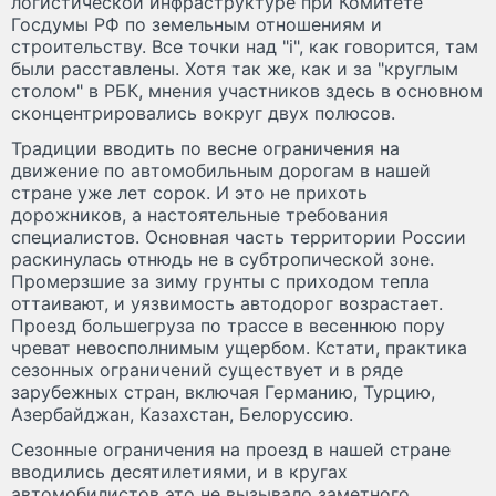
логистической инфраструктуре при Комитете
Госдумы РФ по земельным отношениям и
строительству. Все точки над "i", как говорится, там
были расставлены. Хотя так же, как и за "круглым
столом" в РБК, мнения участников здесь в основном
сконцентрировались вокруг двух полюсов.
Традиции вводить по весне ограничения на
движение по автомобильным дорогам в нашей
стране уже лет сорок. И это не прихоть
дорожников, а настоятельные требования
специалистов. Основная часть территории России
раскинулась отнюдь не в субтропической зоне.
Промерзшие за зиму грунты с приходом тепла
оттаивают, и уязвимость автодорог возрастает.
Проезд большегруза по трассе в весеннюю пору
чреват невосполнимым ущербом. Кстати,
практика
сезонных ограничений существует и в ряде
зарубежных стран, включая Германию, Турцию,
Азербайджан, Казахстан, Белоруссию.
Сезонные ограничения на проезд в нашей стране
вводились десятилетиями, и в кругах
автомобилистов это не вызывало заметного