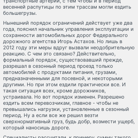
транспортные артерии, с тем чтобы и в период
весенней распутицы по этим трассам могли ездить
большегрузы.
Нынешний порядок ограничений действует уже два
года, пояснил начальник управления эксплуатации и
сохранности автомобильных дорог Федерального
дорожного агентства Игорь Астахов. Но лишь в
2012 году эти меры вдруг вызвали неодобрительную
реакцию. С чем это связано? Действительно,
формальный порядок, существовавший прежде,
разрешал в сезонный период проезд только
автомобилей с продуктами питания, грузами,
предназначенными для посевной, и некоторыми
другими. Но при этом ездили практически все. И
такая ситуация всех, кроме дорожников,
устраивала. Но вот порядок изменен. Разрешено
ездить всем перевозчикам, главное - чтобы не
превышались нагрузки, установленные в сезонный
период. Ну а если все же решил везти
сверхнормативный груз, будь добр, возмести ущерб,
который наносишь дороге.
Специалисты рассчитали, к примеру, сумму такого