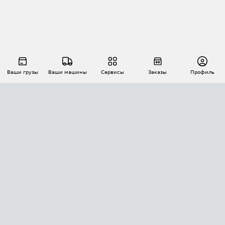
Ваши грузы
Ваши машины
Сервисы
Заказы
Профиль
АВТОМАТИЗАЦИЯ ПЕРЕВОЗОК
Площадки
Заказы
Торги
Тендеры
АТИ-Доки
GPS-мониторинг
АТИ Мессенджер
Цепочки грузов
API ATI.SU
ПОЛЕЗНОЕ
Расчет расстояний
БЕЗОПАСНОСТЬ
Академия ATI.SU