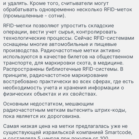
и удалять. Кроме того, считыватели могут
обрабатывать одновременно несколько RFID-меток
(промышленные - сотни).
RFID-метки позволяют упростить складские
операции, вести учет сырья, контролировать
технологические процессы. Сейчас RFID-системами
оснащены многие автомобильные и пищевые
производства. Радиочастотные метки активно
используются в качестве билетов на общественном
транспорте, для маркировки скота, в медицине.
Распространены библиотечные RFID-системы. В
принципе, радиочастотное маркирование
востребовано практически во всех сферах, где есть
необходимость учета и хранения информации о
физических объектах и их свойствах.
Основным недостатком, мешающим
радиочастотным меткам вытеснить штрих-коды,
пока является их дороговизна.
Самая низкая цена на метки предлагалась уже не
существующей израильской компанией Smartcode,
и составляла 5 центов при покупке от 100