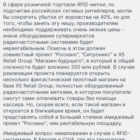
В сфере розничной торговли RFID-метки, по
подсчетам российских сетевых ритейлеров, могли
бы сократить убытки от воровства на 40%, но для
того, чтобы занять эту нишу, производителям
необходимо поддерживать очень низкие цены -
иначе оборудование супермаркетов
радиочастотными системами будет
нерентабельным. Помочь в этом должен
совместный проект "Роснано", "Ситроникс" и X5
Retail Group "Магазин будущего", в который в общей
сложности будет вложено 350 млн рублей. В случае
реализации проекта планируется открыть
несколько фантастический пилотный магазин на
базе X5 Retail Group, полностью оборудованный
радиочастотными метками, в котором покупатели
смогут сами оплачивать товары без помощи
кассира. Но, скорее всего, если такой магазин и
откроется в ближайшее время, он будет
представлять собой в большей степени имиджевый
проект "Роснано", чем рентабельную площадку.
Имиджевый вопрос немаловажен в случае с RFID-
системами. В Европе и США, где эта технология