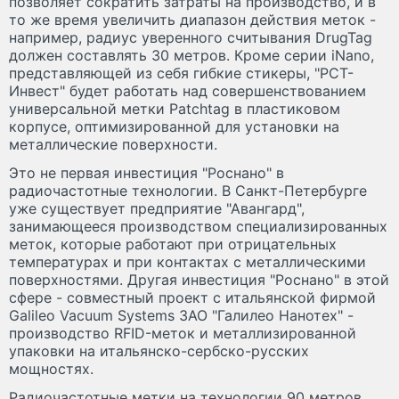
позволяет сократить затраты на производство, и в
то же время увеличить диапазон действия меток -
например, радиус уверенного считывания DrugTag
должен составлять 30 метров. Кроме серии iNano,
представляющей из себя гибкие стикеры, "РСТ-
Инвест" будет работать над совершенствованием
универсальной метки Patchtag в пластиковом
корпусе, оптимизированной для установки на
металлические поверхности.
Это не первая инвестиция "Роснано" в
радиочастотные технологии. В Санкт-Петербурге
уже существует предприятие "Авангард",
занимающееся производством специализированных
меток, которые работают при отрицательных
температурах и при контактах с металлическими
поверхностями. Другая инвестиция "Роснано" в этой
сфере - совместный проект с итальянской фирмой
Galileo Vacuum Systems ЗАО "Галилео Нанотех" -
производство RFID-меток и металлизированной
упаковки на итальянско-сербско-русских
мощностях.
Радиочастотные метки на технологии 90 метров