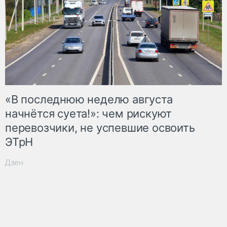
«В последнюю неделю августа
начнётся суета!»: чем рискуют
перевозчики, не успевшие освоить
ЭТрН
Дзен