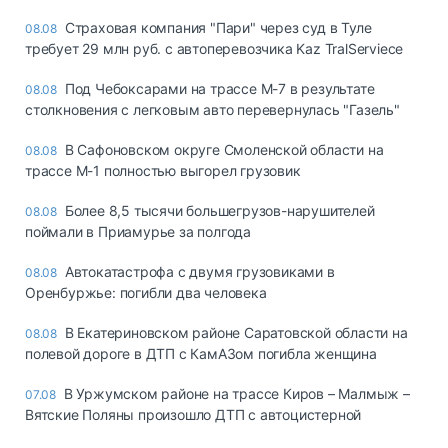
Страховая компания "Пари" через суд в Туле
08.08
требует 29 млн руб. с автоперевозчика Kaz TralServiece
Под Чебоксарами на трассе М-7 в результате
08.08
столкновения с легковым авто перевернулась "Газель"
В Сафоновском округе Смоленской области на
08.08
трассе М-1 полностью выгорел грузовик
Более 8,5 тысячи большегрузов-нарушителей
08.08
поймали в Приамурье за полгода
Автокатастрофа с двумя грузовиками в
08.08
Оренбуржье: погибли два человека
В Екатериновском районе Саратовской области на
08.08
полевой дороге в ДТП с КамАЗом погибла женщина
В Уржумском районе на трассе Киров – Малмыж –
07.08
Вятские Поляны произошло ДТП с автоцистерной