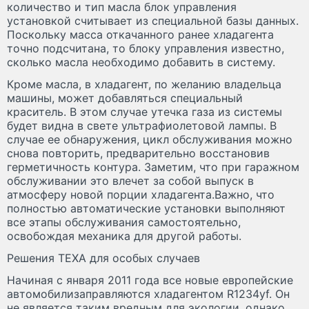
количество и тип масла блок управления
установкой считывает из специальной базы данных.
Поскольку масса откачанного ранее хладагента
точно подсчитана, то блоку управления известно,
сколько масла необходимо добавить в систему.
Кроме масла, в хладагент, по желанию владельца
машины, может добавляться специальный
краситель. В этом случае утечка газа из системы
будет видна в свете ультрафиолетовой лампы. В
случае ее обнаружения, цикл обслуживания можно
снова повторить, предварительно восстановив
герметичность контура. Заметим, что при гаражном
обслуживании это влечет за собой выпуск в
атмосферу новой порции хладагента.Важно, что
полностью автоматические установки выполняют
все этапы обслуживания самостоятельно,
освобождая механика для другой работы.
Решения TEXA для особых случаев
Начиная с января 2011 года все новые европейские
автомобилизаправляются хладагентом R1234yf. Он
не является таким вредным для экологии, однако