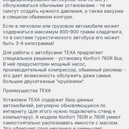
обслуживаться обычными установками - те не
смогут создать нужного давления, а также вакуума
в слишком объемном контуре.
Если в легковом или грузовом автомобиле может
содержаться максимум 800-900 грамм хладагента,
то в системе туристического автобуса его может
быть 3-4 килограмма!
Для работы с автобусами TEXA предлагает
специальное решение - установку Konfort 760R Bus.
В ней предусмотрен мощный насос,
производительный компрессор, объемный ресивер -
это дает возможность обслужить даже самые
большие двухэтажные "круизники".
Преимущества TEXA
Установки TEXA содержат базу данных
автомобилей, регулярно обновляющуюся по
интернету (для этого нужно подключить стенд к
компьютеру). А модели Konfort 760R и 780R умеют
самостоятельно распознавать емкости с маслом.
Это облегчает труд механика и уменьшает