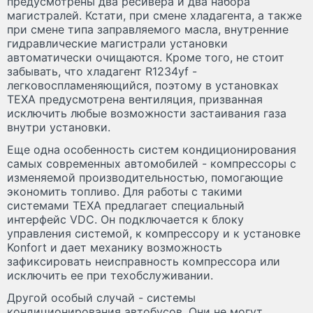
предусмотрены два ресивера и два набора
магистралей. Кстати, при смене хладагента, а также
при смене типа заправляемого масла, внутренние
гидравлические магистрали установки
автоматически очищаются. Кроме того, не стоит
забывать, что хладагент R1234yf -
легковоспламеняющийся, поэтому в установках
TEXA предусмотрена вентиляция, призванная
исключить любые возможности застаивания газа
внутри установки.
Еще одна особенность систем кондиционирования
самых современных автомобилей - компрессоры с
изменяемой производительностью, помогающие
экономить топливо. Для работы с такими
системами TEXA предлагает специальный
интерфейс VDC. Он подключается к блоку
управления системой, к компрессору и к установке
Konfort и дает механику возможность
зафиксировать неисправность компрессора или
исключить ее при техобслуживании.
Другой особый случай - системы
кондиционирования автобусов. Они не могут