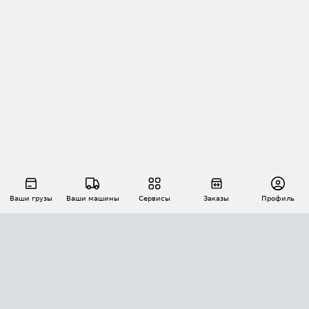
Ваши грузы
Ваши машины
Сервисы
Заказы
Профиль
АВТОМАТИЗАЦИЯ ПЕРЕВОЗОК
Площадки
Заказы
Торги
Тендеры
АТИ-Доки