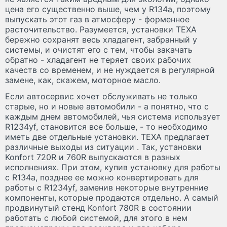
цена его существенно выше, чем у R134a, поэтому
выпускать этот газ в атмосферу - форменное
расточительство. Разумеется, установки TEXA
бережно сохранят весь хладагент, забранный у
системы, и очистят его с тем, чтобы закачать
обратно - хладагент не теряет своих рабочих
качеств со временем, и не нуждается в регулярной
замене, как, скажем, моторное масло.
Если автосервис хочет обслуживать не только
старые, но и новые автомобили - а понятно, что с
каждым днем автомобилей, чья система использует
R1234yf, становится все больше, - то необходимо
иметь две отдельные установки. TEXA предлагает
различные выходы из ситуации . Так, установки
Konfort 720R и 760R выпускаются в разных
исполнениях. При этом, купив установку для работы
с R134a, позднее ее можно конвертировать для
работы с R1234yf, заменив некоторые внутренние
компоненты, которые продаются отдельно. А самый
продвинутый стенд Konfort 780R в состоянии
работать с любой системой, для этого в нем