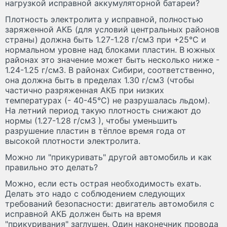
нагрузкой исправной аккумуляторной батареи?
Плотность электролита у исправной, полностью
заряженной АКБ (для условий центральных районов
страны) должна быть 1.27-1.28 г/см
3
при +25°C и
нормальном уровне над блоками пластин. В южных
районах это значение может быть несколько ниже -
1.24-1.25 г/см
3
. В районах Сибири, соответственно,
она должна быть в пределах 1.30 г/см
3
(чтобы
частично разряженная АКБ при низких
температурах (- 40-45°C) не разрушалась льдом).
На летний период такую плотность снижают до
нормы (1.27-1.28 г/см
3
), чтобы уменьшить
разрушение пластин в тёплое время года от
высокой плотности электролита.
Можно ли "прикуривать" другой автомобиль и как
правильно это делать?
Можно, если есть острая необходимость ехать.
Делать это надо с соблюдением следующих
требований безопасности: двигатель автомобиля с
исправной АКБ должен быть на время
"прикуривания" заглушен. Один наконечник провода