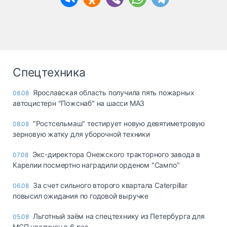
Спецтехника
Ярославская область получила пять пожарных
08.08
автоцистерн "Пожснаб" на шасси МАЗ
"Ростсельмаш" тестирует новую девятиметровую
08.08
зерновую жатку для уборочной техники
Экс-директора Онежского тракторного завода в
07.08
Карелии посмертно наградили орденом "Сампо"
За счет сильного второго квартала Caterpillar
06.08
повысил ожидания по годовой выручке
Льготный заём на спецтехнику из Петербурга для
05.08
МСП увеличен в 6 раз