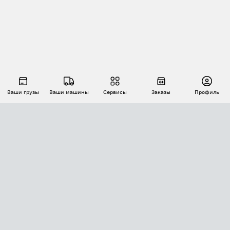
Ваши грузы
Ваши машины
Сервисы
Заказы
Профиль
АВТОМАТИЗАЦИЯ ПЕРЕВОЗОК
Площадки
Заказы
Торги
Тендеры
АТИ-Доки
GPS-мониторинг
АТИ Мессенджер
Цепочки грузов
API ATI.SU
ПОЛЕЗНОЕ
Расчет расстояний