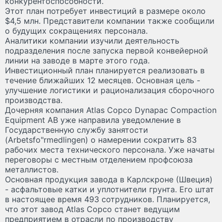
конкурентоспособности.
Этот план потребует инвестиций в размере около
$4,5 млн. Представители компании также сообщили
о будущих сокращениях персонала.
Аналитики компании изучили деятельность
подразделения после запуска первой конвейерной
линии на заводе в марте этого года.
Инвестиционный план планируется реализовать в
течение ближайших 12 месяцев. Основная цель -
улучшение логистики и рационализация сборочного
производства.
Дочерняя компания Atlas Copco Dynapac Compaction
Equipment AB уже направила уведомление в
Государственную службу занятости
(Arbetsfo"rmedlingen) о намерении сократить 83
рабочих места технического персонала. Уже начаты
переговоры с местным отделением профсоюза
металлистов.
Основная продукция завода в Карлскроне (Швеция)
- асфальтовые катки и уплотнители грунта. Его штат
в настоящее время 493 сотрудников. Планируется,
что этот завод Atlas Copco станет ведущим
предприятием в отрасли по производству