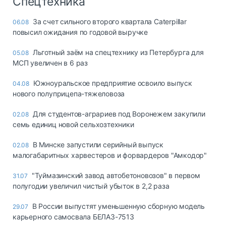
Спецтехника
За счет сильного второго квартала Caterpillar
06.08
повысил ожидания по годовой выручке
Льготный заём на спецтехнику из Петербурга для
05.08
МСП увеличен в 6 раз
Южноуральское предприятие освоило выпуск
04.08
нового полуприцепа-тяжеловоза
Для студентов-аграриев под Воронежем закупили
02.08
семь единиц новой сельхозтехники
В Минске запустили серийный выпуск
02.08
малогабаритных харвестеров и форвардеров "Амкодор"
"Туймазинский завод автобетоновозов" в первом
31.07
полугодии увеличил чистый убыток в 2,2 раза
В России выпустят уменьшенную сборную модель
29.07
карьерного самосвала БЕЛАЗ-7513