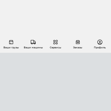
Ваши грузы
Ваши машины
Сервисы
Заказы
Профиль
АВТОМАТИЗАЦИЯ ПЕРЕВОЗОК
Площадки
Заказы
Торги
Тендеры
АТИ-Доки
GPS-мониторинг
АТИ Мессенджер
Цепочки грузов
API ATI.SU
ПОЛЕЗНОЕ