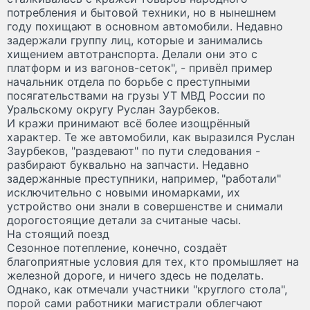
потребления и бытовой техники, но в нынешнем
году похищают в основном автомобили. Недавно
задержали группу лиц, которые и занимались
хищением автотранспорта. Делали они это с
платформ и из вагонов-сеток", - привёл пример
начальник отдела по борьбе с преступными
посягательствами на грузы УТ МВД России по
Уральскому округу Руслан Заурбеков.
И кражи принимают всё более изощрённый
характер. Те же автомобили, как выразился Руслан
Заурбеков, "раздевают" по пути следования -
разбирают буквально на запчасти. Недавно
задержанные преступники, например, "работали"
исключительно с новыми иномарками, их
устройство они знали в совершенстве и снимали
дорогостоящие детали за считаные часы.
На стоящий поезд
Сезонное потепление, конечно, создаёт
благоприятные условия для тех, кто промышляет на
железной дороге, и ничего здесь не поделать.
Однако, как отмечали участники "круглого стола",
порой сами работники магистрали облегчают