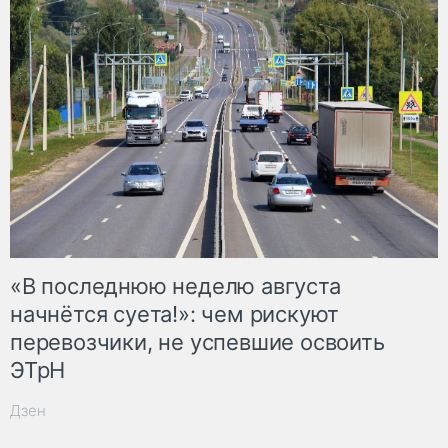
«В последнюю неделю августа
начнётся суета!»: чем рискуют
перевозчики, не успевшие освоить
ЭТрН
Дзен