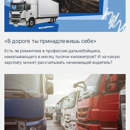
Логистика, грузы
Негабаритные и
опасные грузы
Безопасность и
страхование
«В дороге ты принадлежишь себе»
Таможня и ВЭД
Есть ли романтика в профессии дальнобойщика,
Склады и
наматывающего в месяц тысячи километров? И на какую
грузовые
зарплату может рассчитывать начинающий водитель?
терминалы
Коммерческий
транспорт
Спецтехника
Автосервис,
запчасти, шины
Топливо, масла и
Дзен
автохимия