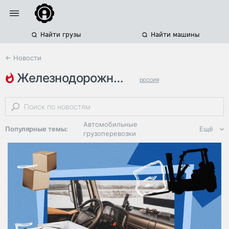
Найти грузы
Найти машины
← Новости
железнодорожные грузоперевозки
россия
международные грузоперевозки
контейнерные грузоперевозки
Автомобильные
Популярные темы:
Ещё
грузоперевозки
Региональная
логистика
ЭДО, ИТ в
логистике
Дороги,
инфраструктура