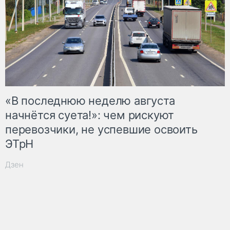
«В последнюю неделю августа
начнётся суета!»: чем рискуют
перевозчики, не успевшие освоить
ЭТрН
Дзен