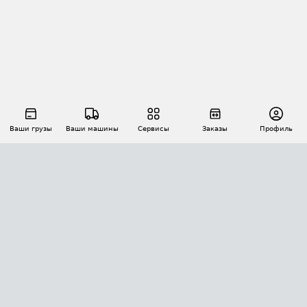
Ваши грузы
Ваши машины
Сервисы
Заказы
Профиль
АВТОМАТИЗАЦИЯ ПЕРЕВОЗОК
Площадки
Заказы
Торги
Тендеры
АТИ-Доки
GPS-мониторинг
АТИ Мессенджер
Цепочки грузов
API ATI.SU
ПОЛЕЗНОЕ