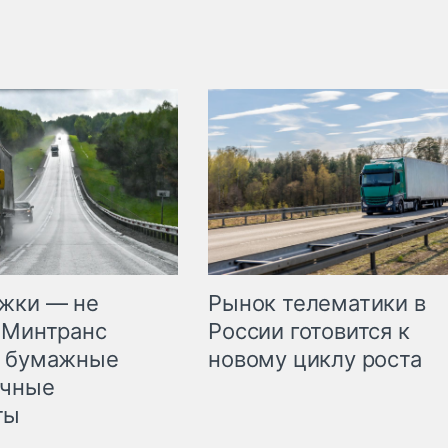
жки — не
Рынок телематики в
 Минтранс
России готовится к
л бумажные
новому циклу роста
очные
ты