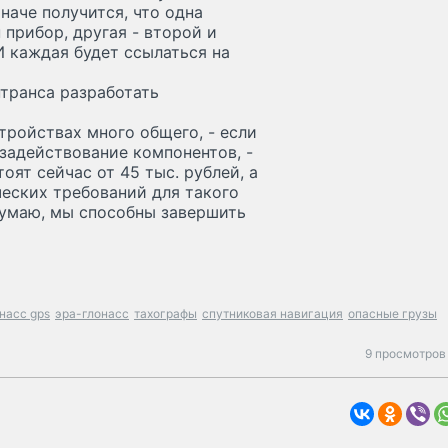
наче получится, что одна
прибор, другая - второй и
 И каждая будет ссылаться на
транса разработать
стройствах много общего, - если
 задействование компонентов, -
оят сейчас от 45 тыс. рублей, а
ческих требований для такого
Думаю, мы способны завершить
насс gps
эра-глонасс
тахографы
спутниковая навигация
опасные грузы
9 просмотров