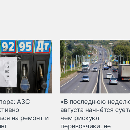
пора: АЗС
«В последнюю недел
ктивно
августа начнётся суета
ься на ремонт и
чем рискуют
инг
перевозчики, не