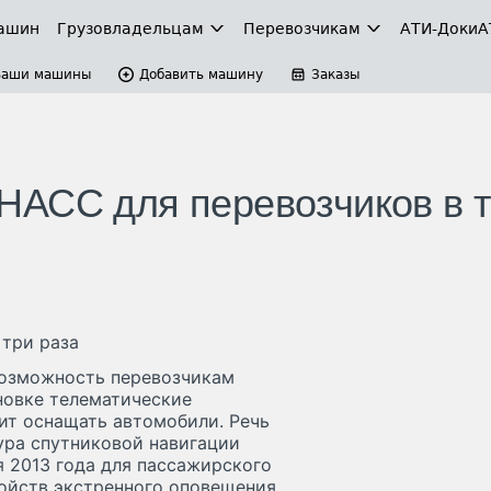
ашин
Грузовладельцам
Перевозчикам
АТИ-Доки
А
Ваши машины
Добавить машину
Заказы
НАСС для перевозчиков в 
три раза
возможность перевозчикам
новке телематические
ит оснащать автомобили. Речь
тура спутниковой навигации
я 2013 года для пассажирского
ройств экстренного оповещения