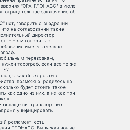
вления правительства РФ "О
 авариях "ЭРА-ГЛОНАСС" в июле
ав отрицательное заключение об
" нет, говорить о внедрении
что на согласовании такие
сполнительный директор
в. - Если говорить о
ребования иметь отдельно
ограф.
мобильным перевозкам,
 нужен тахограф, если все те же
GPS?
ался, с какой скоростью.
йства, возможно, родилось на
 сколько будет стоить такое
ь как одно из них, а не как три
иков.
и оснащения транспортных
овремя унифицировать
кий регламент, есть
рении ГЛОНАСС. Выпуская новые