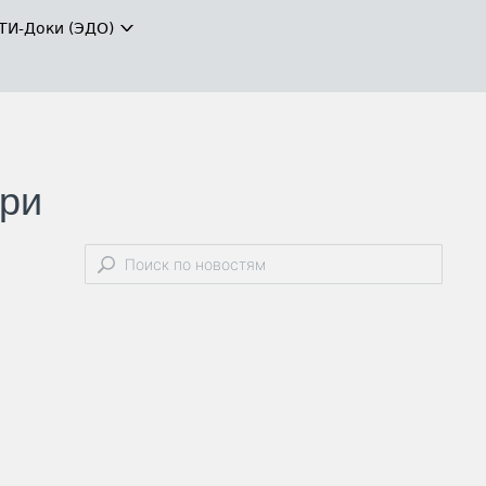
ТИ-Доки (ЭДО)
три