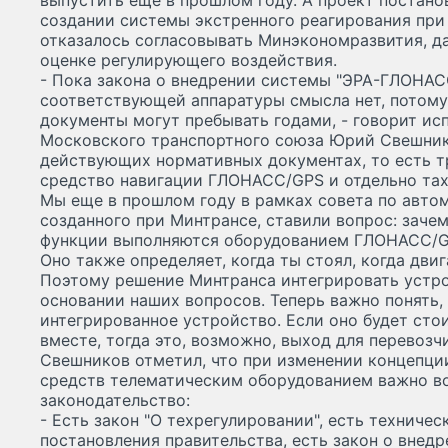
выпустить еще в прошлом году. А проект постано
создании системы экстренного реагирования при
отказалось согласовывать Минэкономразвития, д
оценке регулирующего воздействия.
- Пока закона о внедрении системы "ЭРА-ГЛОНАСС
соответствующей аппаратуры смысла нет, потому 
документы могут пребывать годами, - говорит и
Московского транспортного союза Юрий Свешнико
действующих нормативных документах, то есть т
средство навигации ГЛОНАСС/GPS и отдельно тах
Мы еще в прошлом году в рамках совета по авто
созданного при Минтрансе, ставили вопрос: зачем
функции выполняются оборудованием ГЛОНАСС/
Оно также определяет, когда ты стоял, когда двиг
Поэтому решение Минтранса интегрировать устро
основании наших вопросов. Теперь важно понять,
интегрированное устройство. Если оно будет стоит
вместе, тогда это, возможно, выход для перевозч
Свешников отметил, что при изменении концепци
средств телематическим оборудованием важно в
законодательство:
- Есть закон "О техрегулировании", есть техничес
постановления правительства, есть закон о внед