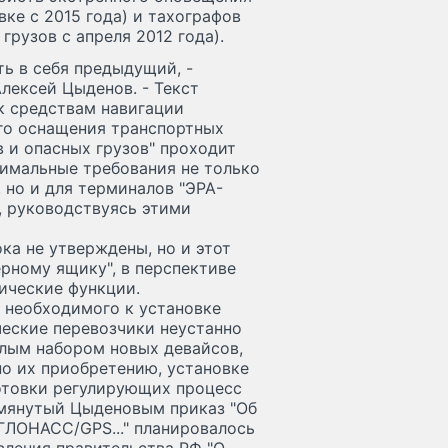
ке с 2015 года) и тахографов
грузов с апреля 2012 года).
ь в себя предыдущий, -
лексей Цыденов. - Текст
к средствам навигации
го оснащения транспортных
 и опасных грузов" проходит
имальные требования не только
 но и для терминалов "ЭРА-
, руководствуясь этими
ка не утверждены, но и этот
рному ящику", в перспективе
ические функции.
 необходимого к установке
еские перевозчики неустанно
елым набором новых девайсов,
по их приобретению, установке
готовки регулирующих процесс
омянутый Цыденовым приказ "Об
ГЛОНАСС/GPS..." планировалось