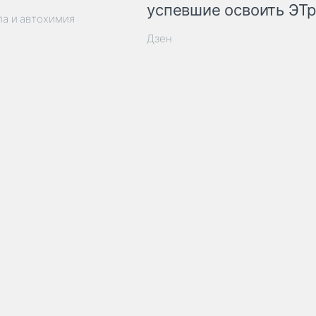
успевшие освоить ЭТ
ла и автохимия
Дзен