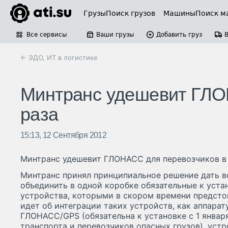
Грузы
Поиск грузов
Машины
Поиск м
Все сервисы
Ваши грузы
Добавить груз
← ЭДО, ИТ в логистике
Минтранс удешевит ГЛО
раза
15:13, 12 Сентября 2012
Минтранс удешевит ГЛОНАСС для перевозчиков в 
Минтранс принял принципиальное решение дать 
объединить в одной коробке обязательные к уста
устройства, которыми в скором времени предсто
идет об интеграции таких устройств, как аппара
ГЛОНАСС/GPS (обязательна к установке с 1 январ
транспорта и перевозчиков опасных грузов), уст