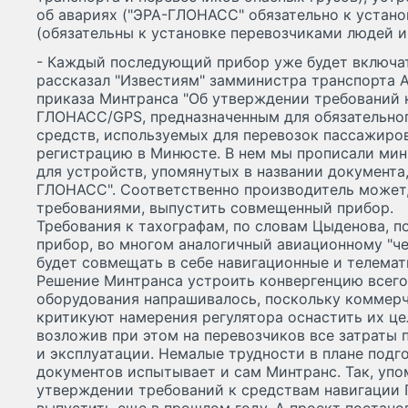
об авариях ("ЭРА-ГЛОНАСС" обязательно к установ
(обязательны к установке перевозчиками людей и 
- Каждый последующий прибор уже будет включат
рассказал "Известиям" замминистра транспорта А
приказа Минтранса "Об утверждении требований 
ГЛОНАСС/GPS, предназначенным для обязательно
средств, используемых для перевозок пассажиров
регистрацию в Минюсте. В нем мы прописали мин
для устройств, упомянутых в названии документа,
ГЛОНАСС". Соответственно производитель может
требованиями, выпустить совмещенный прибор.
Требования к тахографам, по словам Цыденова, по
прибор, во многом аналогичный авиационному "че
будет совмещать в себе навигационные и телемат
Решение Минтранса устроить конвергенцию всего
оборудования напрашивалось, поскольку коммерч
критикуют намерения регулятора оснастить их ц
возложив при этом на перевозчиков все затраты 
и эксплуатации. Немалые трудности в плане под
документов испытывает и сам Минтранс. Так, уп
утверждении требований к средствам навигации 