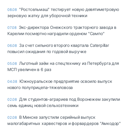
"Ростсельмаш" тестирует новую девятиметровую
08.08
зерновую жатку для уборочной техники
Экс-директора Онежского тракторного завода в
07.08
Карелии посмертно наградили орденом "Сампо"
За счет сильного второго квартала Caterpillar
06.08
повысил ожидания по годовой выручке
Льготный заём на спецтехнику из Петербурга для
05.08
МСП увеличен в 6 раз
Южноуральское предприятие освоило выпуск
04.08
нового полуприцепа-тяжеловоза
Для студентов-аграриев под Воронежем закупили
02.08
семь единиц новой сельхозтехники
В Минске запустили серийный выпуск
02.08
малогабаритных харвестеров и форвардеров "Амкодор"