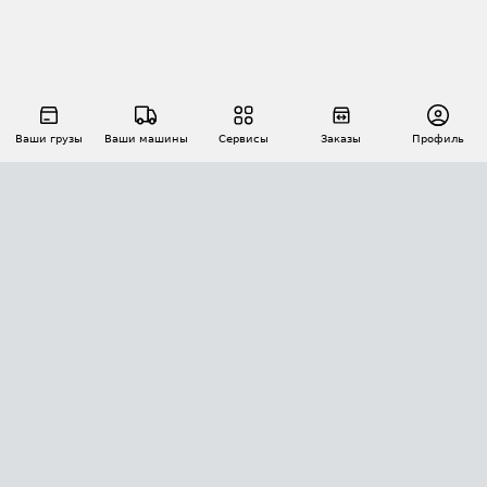
Ваши грузы
Ваши машины
Сервисы
Заказы
Профиль
АВТОМАТИЗАЦИЯ ПЕРЕВОЗОК
Площадки
Заказы
Торги
Тендеры
АТИ-Доки
GPS-мониторинг
АТИ Мессенджер
Цепочки грузов
API ATI.SU
ПОЛЕЗНОЕ
Расчет расстояний
БЕЗОПАСНОСТЬ
Академия ATI.SU
ATI.SU о безопасности