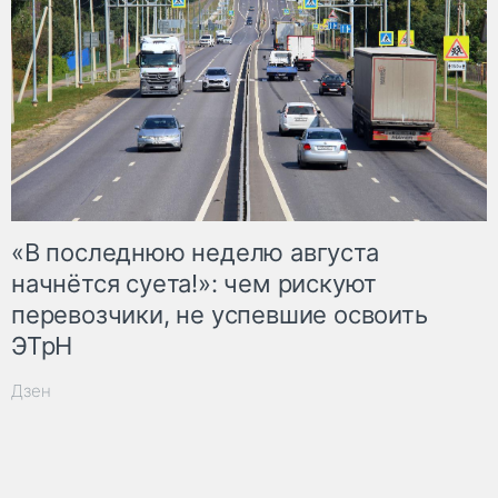
«В последнюю неделю августа
начнётся суета!»: чем рискуют
перевозчики, не успевшие освоить
ЭТрН
Дзен