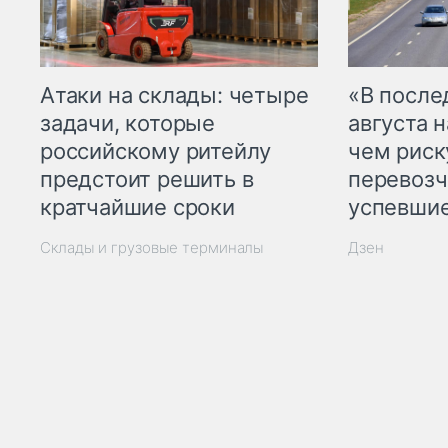
Атаки на склады: четыре
«В посл
задачи, которые
августа н
российскому ритейлу
чем рис
предстоит решить в
перевозч
кратчайшие сроки
успевшие
Склады и грузовые терминалы
Дзен