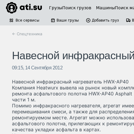
Грузы
Поиск грузов
Машины
Поиск м
Все сервисы
Ваши грузы
Добавить груз
← Спецтехника
Навесной инфракрасный
09:15, 14 Сентября 2012
Навесной инфракрасный нагреватель HWX-AP40
Компания Heatwurx вывела на рынок новый компл
ремонта асфальтового полотна HWX-AP40 Asphalt 
части 1 м.
Помимо инфракрасного нагревателя, агрегат имее
перемешивания смеси, а также для распределени
ремонтируемом месте. Агрегат можно использоват
асфальтового полотна, прилегающих к ремонтиру
качества укладки асфальта в картах.