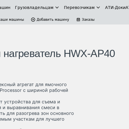
ашин
Грузовладельцам
Перевозчикам
АТИ-Доки
А
Ваши машины
Добавить машину
Заказы
 нагреватель HWX-AP40
ексный агрегат для ямочного
Processor с шириной рабочей
т устройства для съема и
я и выравнивания смеси в
ь для разогрева зон основного
емым участкам для лучшего