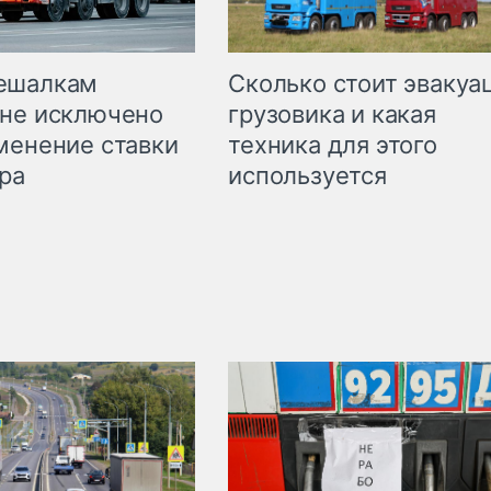
Сколько стоит эвакуа
ешалкам
грузовика и какая
не исключено
техника для этого
менение ставки
используется
ра