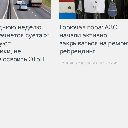
Горючая пора: АЗС
еднюю неделю
начали активно
ачнётся суета!»:
закрываться на ремон
куют
ребрендинг
ики, не
 освоить ЭТрН
Топливо, масла и автохимия