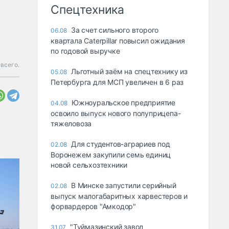
Спецтехника
За счет сильного второго
06.08
квартала Caterpillar повысил ожидания
по годовой выручке
 всего.
Льготный заём на спецтехнику из
05.08
Петербурга для МСП увеличен в 6 раз
Южноуральское предприятие
04.08
освоило выпуск нового полуприцепа-
тяжеловоза
Для студентов-аграриев под
02.08
Воронежем закупили семь единиц
новой сельхозтехники
В Минске запустили серийный
02.08
выпуск малогабаритных харвестеров и
форвардеров "Амкодор"
"Туймазинский завод
31.07