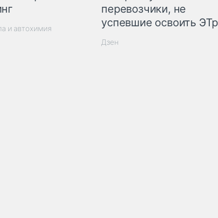
инг
перевозчики, не
успевшие освоить ЭТ
ла и автохимия
Дзен