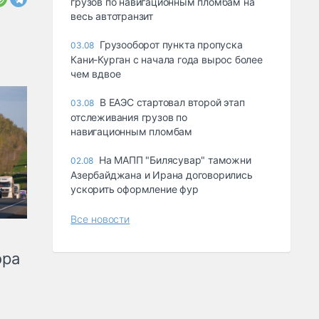
грузов по навигационным пломбам на
весь автотранзит
Грузооборот пункта пропуска
03.08
Кани-Курган с начала года вырос более
чем вдвое
В ЕАЭС стартовал второй этап
03.08
отслеживания грузов по
навигационным пломбам
На МАПП "Билясувар" таможни
02.08
Азербайджана и Ирана договорились
ускорить оформление фур
Все новости
ора