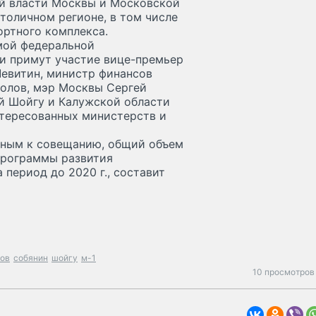
ой власти Москвы и Московской
толичном регионе, в том числе
ртного комплекса.
мой федеральной
ии примут участие вице-премьер
Левитин, министр финансов
олов, мэр Москвы Сергей
й Шойгу и Калужской области
нтересованных министерств и
нным к совещанию, общий объем
 программы развития
период до 2020 г., составит
лов
собянин
шойгу
м-1
10 просмотров 