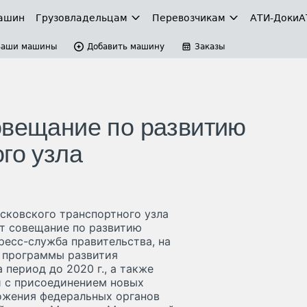
ашин
Грузовладельцам
Перевозчикам
АТИ-Доки
А
Ваши машины
Добавить машину
Заказы
овещание по развитию
го узла
сковского транспортного узла
т совещание по развитию
ресс-служба правительства, на
 программы развития
период до 2020 г., а также
зи с присоединением новых
ожения федеральных органов