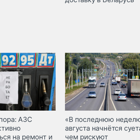
пора: АЗС
«В последнюю недел
ктивно
августа начнётся суета
ься на ремонт и
чем рискуют