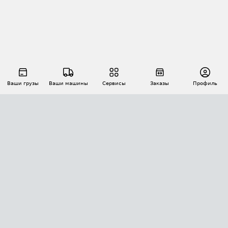
Ваши грузы
Ваши машины
Сервисы
Заказы
Профиль
АВТОМАТИЗАЦИЯ ПЕРЕВОЗОК
Площадки
Заказы
Торги
Тендеры
АТИ-Доки
GPS-мониторинг
АТИ Мессенджер
Цепочки грузов
API ATI.SU
ПОЛЕЗНОЕ
Расчет расстояний
БЕЗОПАСНОСТЬ