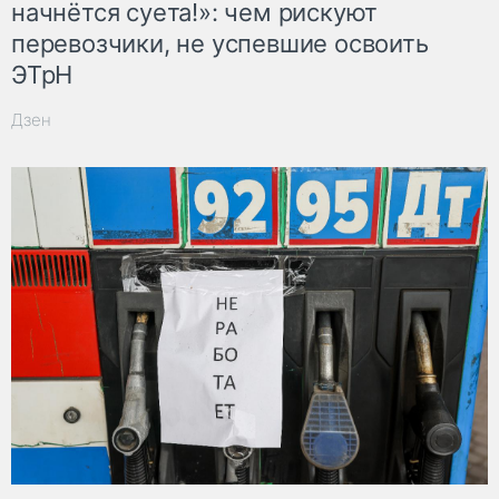
начнётся суета!»: чем рискуют
перевозчики, не успевшие освоить
ЭТрН
Дзен