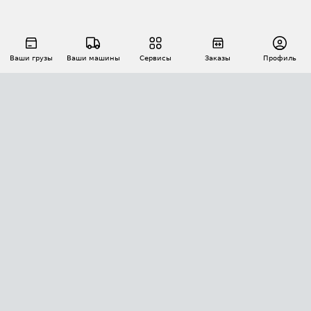
Ваши грузы
Ваши машины
Сервисы
Заказы
Профиль
АВТОМАТИЗАЦИЯ ПЕРЕВОЗОК
Площадки
Заказы
Торги
Тендеры
АТИ-Доки
GPS-мониторинг
АТИ Мессенджер
Цепочки грузов
API ATI.SU
ПОЛЕЗНОЕ
Расчет расстояний
БЕЗОПАСНОСТЬ
Академия ATI.SU
ATI.SU о безопасности
Звезды ATI.SU на вашем сайте
КОНТАКТЫ И ТАРИФЫ
Памятка по проверке контрагентов
Индекс ATI.SU FTL РФ
О системе ATI.SU