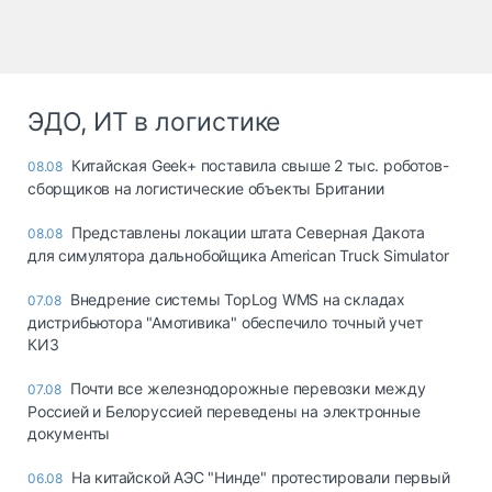
ЭДО, ИТ в логистике
Китайская Geek+ поставила свыше 2 тыс. роботов-
08.08
сборщиков на логистические объекты Британии
Представлены локации штата Северная Дакота
08.08
для симулятора дальнобойщика American Truck Simulator
Внедрение системы TopLog WMS на складах
07.08
дистрибьютора "Амотивика" обеспечило точный учет
КИЗ
Почти все железнодорожные перевозки между
07.08
Россией и Белоруссией переведены на электронные
документы
На китайской АЭС "Нинде" протестировали первый
06.08