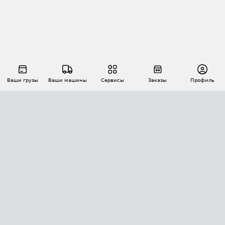
Ваши грузы
Ваши машины
Сервисы
Заказы
Профиль
АВТОМАТИЗАЦИЯ ПЕРЕВОЗОК
Площадки
Заказы
Торги
Тендеры
АТИ-Доки
GPS-мониторинг
АТИ Мессенджер
Цепочки грузов
API ATI.SU
ПОЛЕЗНОЕ
Расчет расстояний
БЕЗОПАСНОСТЬ