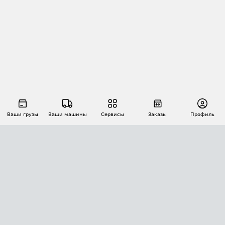
Ваши грузы
Ваши машины
Сервисы
Заказы
Профиль
АВТОМАТИЗАЦИЯ ПЕРЕВОЗОК
Площадки
Заказы
Торги
Тендеры
АТИ-Доки
GPS-мониторинг
АТИ Мессенджер
Цепочки грузов
API ATI.SU