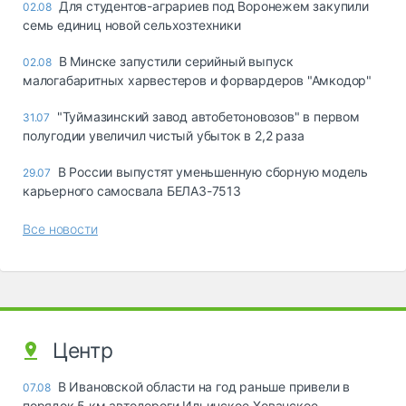
Для студентов-аграриев под Воронежем закупили
02.08
семь единиц новой сельхозтехники
В Минске запустили серийный выпуск
02.08
малогабаритных харвестеров и форвардеров "Амкодор"
"Туймазинский завод автобетоновозов" в первом
31.07
полугодии увеличил чистый убыток в 2,2 раза
В России выпустят уменьшенную сборную модель
29.07
карьерного самосвала БЕЛАЗ-7513
Все новости
Центр
В Ивановской области на год раньше привели в
07.08
порядок 5 км автодороги Ильинское-Хованское –