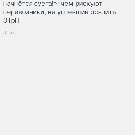
начнётся суета!»: чем рискуют
перевозчики, не успевшие освоить
ЭТрН
Дзен