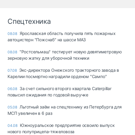
Спецтехника
Ярославская область получила пять пожарных
08.08
автоцистерн "Пожснаб" на шасси МАЗ
"Ростсельмаш" тестирует новую девятиметровую
08.08
зерновую жатку для уборочной техники
Экс-директора Онежского тракторного завода в
07.08
Карелии посмертно наградили орденом "Сампо"
За счет сильного второго квартала Caterpillar
06.08
повысил ожидания по годовой выручке
Льготный заём на спецтехнику из Петербурга для
05.08
МСП увеличен в 6 раз
Южноуральское предприятие освоило выпуск
04.08
нового полуприцепа-тяжеловоза