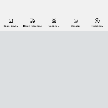
Ваши грузы
Ваши машины
Сервисы
Заказы
Профиль
АВТОМАТИЗАЦИЯ ПЕРЕВОЗОК
Площадки
Заказы
Торги
Тендеры
АТИ-Доки
GPS-мониторинг
АТИ Мессенджер
Цепочки грузов
API ATI.SU
ПОЛЕЗНОЕ
Расчет расстояний
БЕЗОПАСНОСТЬ
Академия ATI.SU
ATI.SU о безопасности
Звезды ATI.SU на вашем сайте
КОНТАКТЫ И ТАРИФЫ