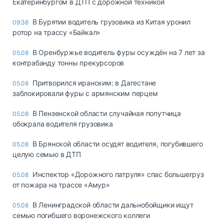
Екатеринбургом в ДТП с дорожной техникой
В Бурятии водитель грузовика из Китая уронил
09:36
ротор на трассу «Байкал»
В Оренбуржье водитель фуры осуждён на 7 лет за
05.08
контрабанду тонны прекурсоров
Притворился иранским: в Дагестане
05.08
заблокировали фуры с армянским перцем
В Пензенской области случайная попутчица
05.08
обокрала водителя грузовика
В Брянской области осудят водителя, погубившего
05.08
целую семью в ДТП
Инспектор «Дорожного патруля» спас большегруз
05.08
от пожара на трассе «Амур»
В Ленинградской области дальнобойщики ищут
05.08
семью погибшего воронежского коллеги