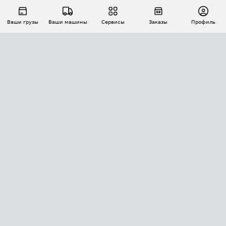
Ваши грузы
Ваши машины
Сервисы
Заказы
Профиль
АВТОМАТИЗАЦИЯ ПЕРЕВОЗОК
Площадки
Заказы
Торги
Тендеры
АТИ-Доки
GPS-мониторинг
АТИ Мессенджер
Цепочки грузов
API ATI.SU
ПОЛЕЗНОЕ
Расчет расстояний
БЕЗОПАСНОСТЬ
Академия ATI.SU
ATI.SU о безопасности
Звезды ATI.SU на вашем сайте
КОНТАКТЫ И ТАРИФЫ
Памятка по проверке контрагентов
Индекс ATI.SU FTL РФ
О системе ATI.SU
Светофор+
Средние ставки
ИНФОРМАЦИЯ
Контактная информация
Страхование