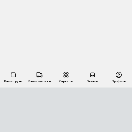
Ваши грузы
Ваши машины
Сервисы
Заказы
Профиль
АВТОМАТИЗАЦИЯ ПЕРЕВОЗОК
Площадки
Заказы
Торги
Тендеры
АТИ-Доки
GPS-мониторинг
АТИ Мессенджер
Цепочки грузов