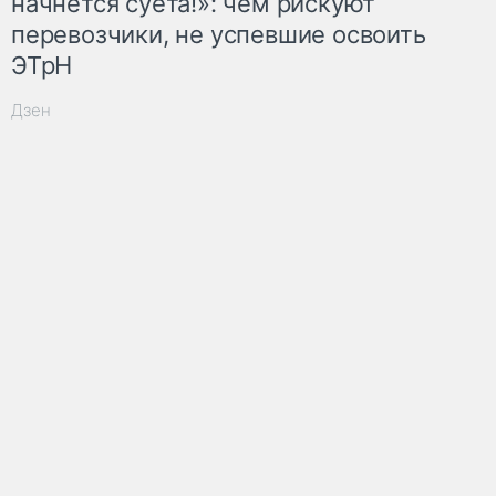
начнётся суета!»: чем рискуют
перевозчики, не успевшие освоить
ЭТрН
Дзен