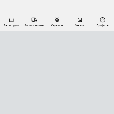
Ваши грузы
Ваши машины
Сервисы
Заказы
Профиль
АВТОМАТИЗАЦИЯ ПЕРЕВОЗОК
Площадки
Заказы
Торги
Тендеры
АТИ-Доки
GPS-мониторинг
АТИ Мессенджер
Цепочки грузов
API ATI.SU
ПОЛЕЗНОЕ
Расчет расстояний
БЕЗОПАСНОСТЬ
Академия ATI.SU
ATI.SU о безопасности
Звезды ATI.SU на вашем сайте
КОНТАКТЫ И ТАРИФЫ
Памятка по проверке контрагентов