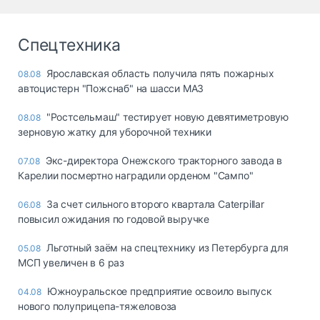
Спецтехника
Ярославская область получила пять пожарных
08.08
автоцистерн "Пожснаб" на шасси МАЗ
"Ростсельмаш" тестирует новую девятиметровую
08.08
зерновую жатку для уборочной техники
Экс-директора Онежского тракторного завода в
07.08
Карелии посмертно наградили орденом "Сампо"
За счет сильного второго квартала Caterpillar
06.08
повысил ожидания по годовой выручке
Льготный заём на спецтехнику из Петербурга для
05.08
МСП увеличен в 6 раз
Южноуральское предприятие освоило выпуск
04.08
нового полуприцепа-тяжеловоза