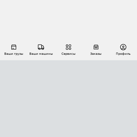
Ваши грузы
Ваши машины
Сервисы
Заказы
Профиль
АВТОМАТИЗАЦИЯ ПЕРЕВОЗОК
Площадки
Заказы
Торги
Тендеры
АТИ-Доки
GPS-мониторинг
АТИ Мессенджер
Цепочки грузов
API ATI.SU
ПОЛЕЗНОЕ
Расчет расстояний