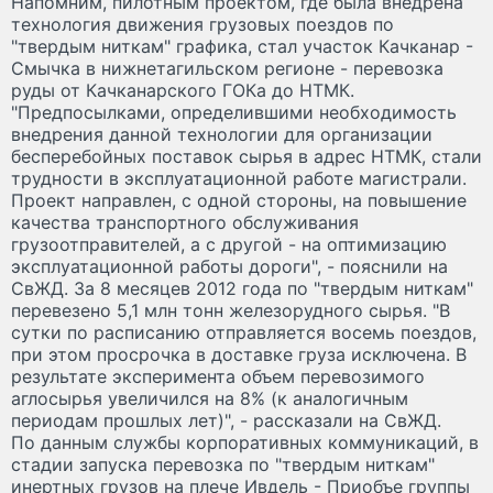
Напомним, пилотным проектом, где была внедрена
технология движения грузовых поездов по
"твердым ниткам" графика, стал участок Качканар -
Смычка в нижнетагильском регионе - перевозка
руды от Качканарского ГОКа до НТМК.
"Предпосылками, определившими необходимость
внедрения данной технологии для организации
бесперебойных поставок сырья в адрес НТМК, стали
трудности в эксплуатационной работе магистрали.
Проект направлен, с одной стороны, на повышение
качества транспортного обслуживания
грузоотправителей, а с другой - на оптимизацию
эксплуатационной работы дороги", - пояснили на
СвЖД. За 8 месяцев 2012 года по "твердым ниткам"
перевезено 5,1 млн тонн железорудного сырья. "В
сутки по расписанию отправляется восемь поездов,
при этом просрочка в доставке груза исключена. В
результате эксперимента объем перевозимого
аглосырья увеличился на 8% (к аналогичным
периодам прошлых лет)", - рассказали на СвЖД.
По данным службы корпоративных коммуникаций, в
стадии запуска перевозка по "твердым ниткам"
инертных грузов на плече Ивдель - Приобъе группы