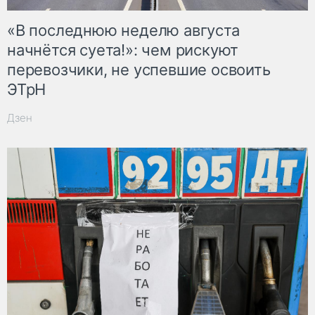
«В последнюю неделю августа
начнётся суета!»: чем рискуют
перевозчики, не успевшие освоить
ЭТрН
Дзен