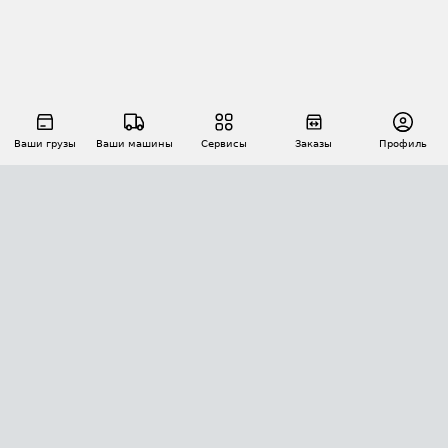
Ваши грузы
Ваши машины
Сервисы
Заказы
Профиль
АВТОМАТИЗАЦИЯ ПЕРЕВОЗОК
Площадки
Заказы
Торги
Тендеры
АТИ-Доки
GPS-мониторинг
АТИ Мессенджер
Цепочки грузов
API ATI.SU
ПОЛЕЗНОЕ
Расчет расстояний
БЕЗОПАСНОСТЬ
Академия ATI.SU