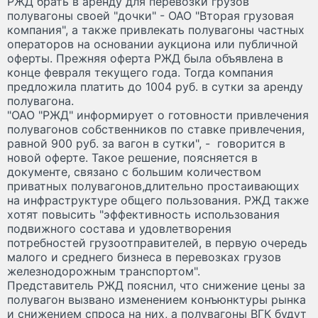
РЖД брать в аренду для перевозки грузов
полувагоны своей "дочки" - ОАО "Вторая грузовая
компания", а также привлекать полувагоны частных
операторов на основании аукциона или публичной
оферты. Прежняя оферта РЖД была объявлена в
конце февраля текущего года. Тогда компания
предложила платить до 1004 руб. в сутки за аренду
полувагона.
"ОАО "РЖД" информирует о готовности привлечения
полувагонов собственников по ставке привлечения,
равной 900 руб. за вагон в сутки", - говорится в
новой оферте. Такое решение, поясняется в
документе, связано с большим количеством
приватных полувагонов,длительно простаивающих
на инфраструктуре общего пользования. РЖД также
хотят повысить "эффективность использования
подвижного состава и удовлетворения
потребностей грузоотправителей, в первую очередь
малого и среднего бизнеса в перевозках грузов
железнодорожным транспортом".
Представитель РЖД пояснил, что снижение цены за
полувагон вызвано изменением конъюнктуры рынка
и снижением спроса на них, а полувагоны ВГК будут