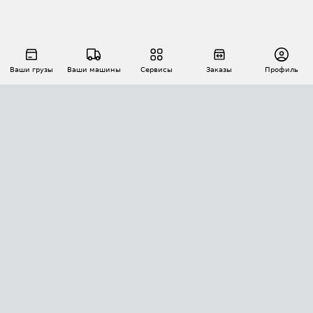
Ваши грузы
Ваши машины
Сервисы
Заказы
Профиль
АВТОМАТИЗАЦИЯ ПЕРЕВОЗОК
Площадки
Заказы
Торги
Тендеры
АТИ-Доки
GPS-мониторинг
АТИ Мессенджер
Цепочки грузов
API ATI.SU
ПОЛЕЗНОЕ
Расчет расстояний
БЕЗОПАСНОСТЬ
Академия ATI.SU
ATI.SU о безопасности
Звезды ATI.SU на вашем сайте
КОНТАКТЫ И ТАРИФЫ
Памятка по проверке контрагентов