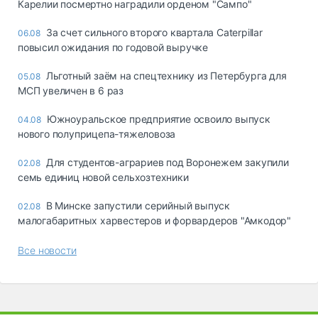
Карелии посмертно наградили орденом "Сампо"
За счет сильного второго квартала Caterpillar
06.08
повысил ожидания по годовой выручке
Льготный заём на спецтехнику из Петербурга для
05.08
МСП увеличен в 6 раз
Южноуральское предприятие освоило выпуск
04.08
нового полуприцепа-тяжеловоза
Для студентов-аграриев под Воронежем закупили
02.08
семь единиц новой сельхозтехники
В Минске запустили серийный выпуск
02.08
малогабаритных харвестеров и форвардеров "Амкодор"
Все новости