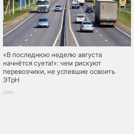
«В последнюю неделю августа
начнётся суета!»: чем рискуют
перевозчики, не успевшие освоить
ЭТрН
Дзен