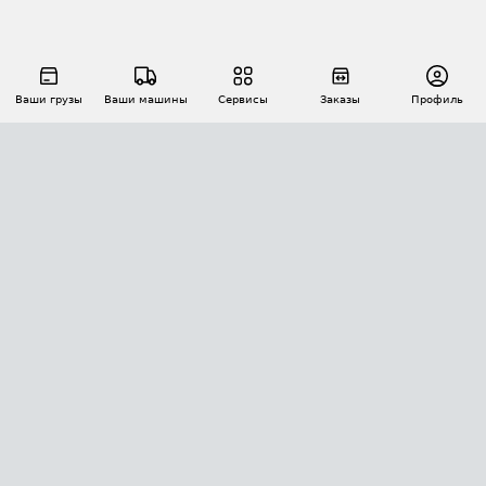
Ваши грузы
Ваши машины
Сервисы
Заказы
Профиль
АВТОМАТИЗАЦИЯ ПЕРЕВОЗОК
Площадки
Заказы
Торги
Тендеры
АТИ-Доки
GPS-мониторинг
АТИ Мессенджер
Цепочки грузов
API ATI.SU
ПОЛЕЗНОЕ
Расчет расстояний
БЕЗОПАСНОСТЬ
Академия ATI.SU
ATI.SU о безопасности
Звезды ATI.SU на вашем сайте
КОНТАКТЫ И ТАРИФЫ
Памятка по проверке контрагентов
Индекс ATI.SU FTL РФ