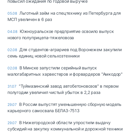
повысил ожидания по годовой выручке
Льготный заём на спецтехнику из Петербурга для
05.08
МСП увеличен в 6 раз
Южноуральское предприятие освоило выпуск
04.08
нового полуприцепа-тяжеловоза
Для студентов-аграриев под Воронежем закупили
02.08
семь единиц новой сельхозтехники
В Минске запустили серийный выпуск
02.08
малогабаритных харвестеров и форвардеров "Амкодор"
"Туймазинский завод автобетоновозов" в первом
31.07
полугодии увеличил чистый убыток в 2,2 раза
В России выпустят уменьшенную сборную модель
29.07
карьерного самосвала БЕЛАЗ-7513
В Нижегородской области упростили выдачу
29.07
субсидий на закупку коммунальной и дорожной техники