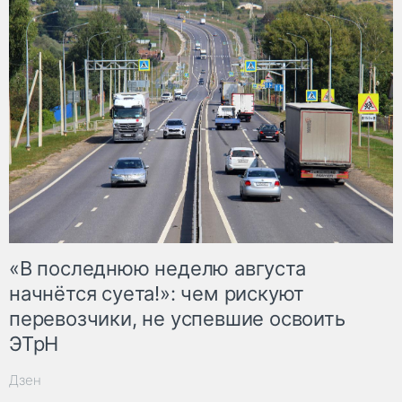
«В последнюю неделю августа
начнётся суета!»: чем рискуют
перевозчики, не успевшие освоить
ЭТрН
Дзен