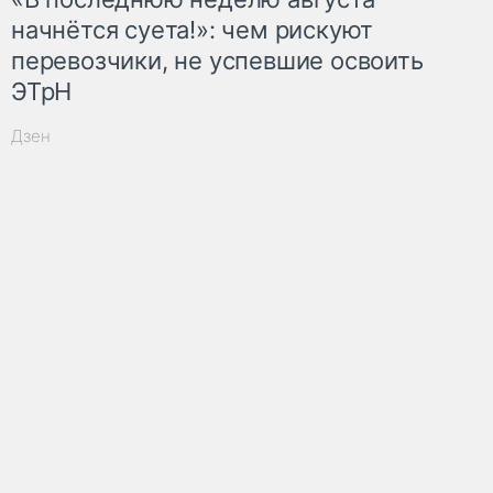
начнётся суета!»: чем рискуют
перевозчики, не успевшие освоить
ЭТрН
Дзен