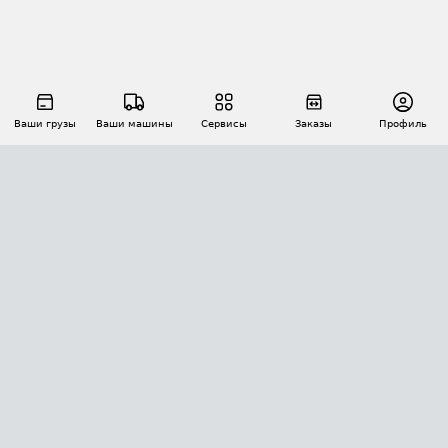
Ваши грузы
Ваши машины
Сервисы
Заказы
Профиль
АВТОМАТИЗАЦИЯ ПЕРЕВОЗОК
Площадки
Заказы
Торги
Тендеры
АТИ-Доки
GPS-мониторинг
АТИ Мессенджер
Цепочки грузов
API ATI.SU
ПОЛЕЗНОЕ
Расчет расстояний
БЕЗОПАСНОСТЬ
Академия ATI.SU
ATI.SU о безопасности
Звезды ATI.SU на вашем сайте