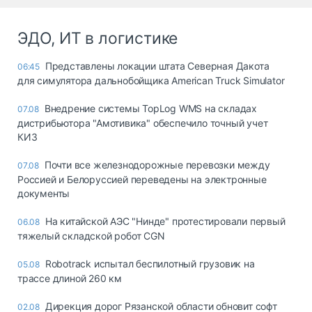
ЭДО, ИТ в логистике
Представлены локации штата Северная Дакота
06:45
для симулятора дальнобойщика American Truck Simulator
Внедрение системы TopLog WMS на складах
07.08
дистрибьютора "Амотивика" обеспечило точный учет
КИЗ
Почти все железнодорожные перевозки между
07.08
Россией и Белоруссией переведены на электронные
документы
На китайской АЭС "Нинде" протестировали первый
06.08
тяжелый складской робот CGN
Robotrack испытал беспилотный грузовик на
05.08
трассе длиной 260 км
Дирекция дорог Рязанской области обновит софт
02.08