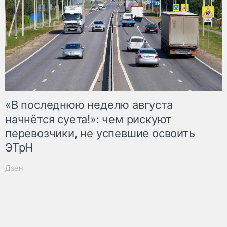
«В последнюю неделю августа
начнётся суета!»: чем рискуют
перевозчики, не успевшие освоить
ЭТрН
Дзен