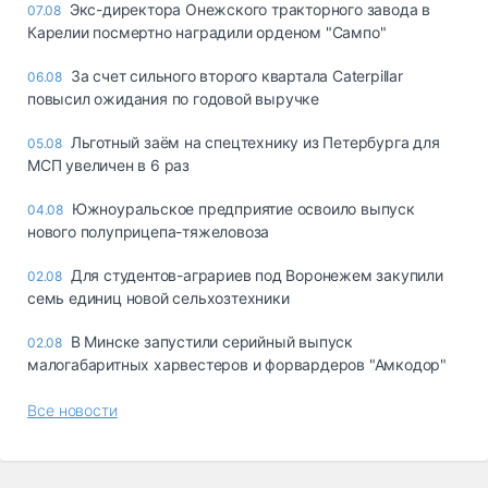
Экс-директора Онежского тракторного завода в
07.08
Карелии посмертно наградили орденом "Сампо"
За счет сильного второго квартала Caterpillar
06.08
повысил ожидания по годовой выручке
Льготный заём на спецтехнику из Петербурга для
05.08
МСП увеличен в 6 раз
Южноуральское предприятие освоило выпуск
04.08
нового полуприцепа-тяжеловоза
Для студентов-аграриев под Воронежем закупили
02.08
семь единиц новой сельхозтехники
В Минске запустили серийный выпуск
02.08
малогабаритных харвестеров и форвардеров "Амкодор"
Все новости