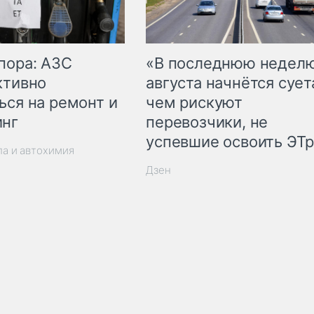
пора: АЗС
«В последнюю недел
ктивно
августа начнётся суета
ься на ремонт и
чем рискуют
инг
перевозчики, не
успевшие освоить ЭТ
ла и автохимия
Дзен