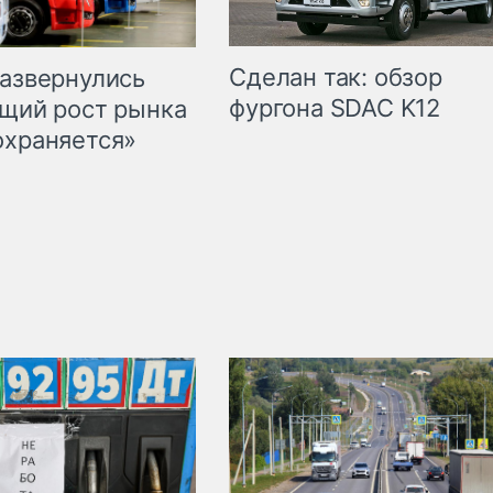
Сделан так: обзор
развернулись
фургона SDAC K12
бщий рост рынка
охраняется»