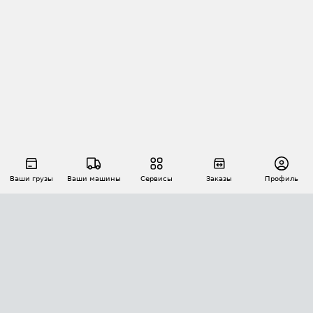
Ваши грузы
Ваши машины
Сервисы
Заказы
Профиль
АВТОМАТИЗАЦИЯ ПЕРЕВОЗОК
Площадки
Заказы
Торги
Тендеры
АТИ-Доки
GPS-мониторинг
АТИ Мессенджер
Цепочки грузов
API ATI.SU