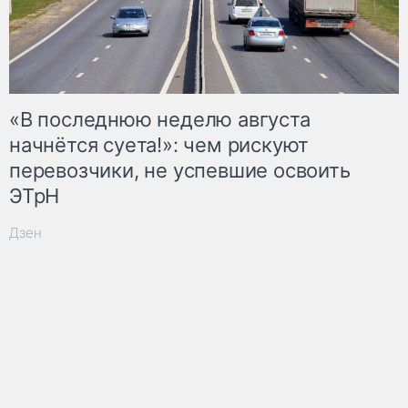
«В последнюю неделю августа
начнётся суета!»: чем рискуют
перевозчики, не успевшие освоить
ЭТрН
Дзен