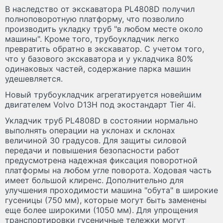
В наследство от экскаватора PL4808D получил
полноповоротную платформу, что позволило
производить укладку труб "в любом месте около
машины". Кроме того, трубоукладчик легко
превратить обратно в экскаватор. С учетом того,
что у базового экскаватора и у укладчика 80%
одинаковых частей, содержание парка машин
удешевляется.
Новый трубоукладчик агрегатируется новейшим
двигателем Volvo D13H под экостандарт Tier 4i.
Укладчик труб PL4808D в состоянии нормально
выполнять операции на уклонах и склонах
величиной 30 градусов. Для защиты силовой
передачи и повышения безопасности работ
предусмотрена надежная фиксация поворотной
платформы на любом угле поворота. Ходовая часть
имеет большой клиренс. Дополнительно для
улучшения проходимости машина "обута" в широкие
гусеницы (750 мм), которые могут быть заменены
еще более широкими (1050 мм). Для упрощения
транспортировки гусеничные тележки могут