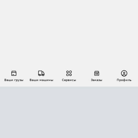
Ваши грузы
Ваши машины
Сервисы
Заказы
Профиль
АВТОМАТИЗАЦИЯ ПЕРЕВОЗОК
Площадки
Заказы
Торги
Тендеры
АТИ-Доки
GPS-мониторинг
АТИ Мессенджер
Цепочки грузов
API ATI.SU