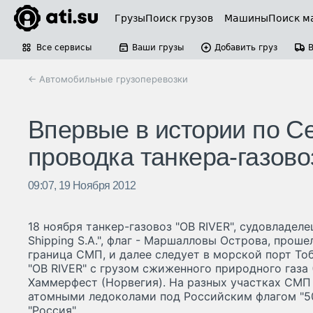
Грузы
Поиск грузов
Машины
Поиск м
Все сервисы
Ваши грузы
Добавить груз
← Автомобильные грузоперевозки
Впервые в истории по С
проводка танкера-газово
09:07, 19 Ноября 2012
18 ноября танкер-газовоз "OB RIVER", судовладеле
Shipping S.A.", флаг - Маршалловы Острова, прош
граница СМП, и далее следует в морской порт Тоб
"OB RIVER" с грузом сжиженного природного газа 
Хаммерфест (Норвегия). На разных участках СМП
атомными ледоколами под Российским флагом "50 
"Россия".