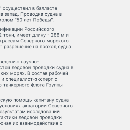
R" осуществил в балласте
а запад. Проводка судна в
олом "50 лет Победы".
ссификации Российского
 тонн, имеет длину - 288 м и
 трассам Северного морского
R" разрешение на проход судна
оведению научно-
стей ледовой проводки судна в
ких морях. В состав рабочей
и специалист-эксперт с
о танкерного флота Группы
ескую помощь капитану судна
 условиях акватории Северного
результатам исследований
тактики ледовой проводки
лючая их взаимодействие с