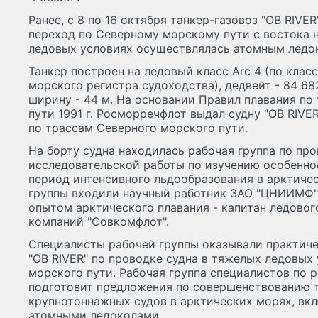
Ранее, с 8 по 16 октября танкер-газовоз "OB RIVE
переход по Северному морскому пути с востока н
ледовых условиях осуществлялась атомным ледок
Танкер построен на ледовый класс Arc 4 (по кла
морского регистра судоходства), дедвейт - 84 682
ширину - 44 м. На основании Правил плавания по
пути 1991 г. Росморречфлот выдал судну "OB RIVE
по трассам Северного морского пути.
На борту судна находилась рабочая группа по пр
исследовательской работы по изучению особенно
период интенсивного льдообразования в арктичес
группы входили научный работник ЗАО "ЦНИИМФ" 
опытом арктического плавания - капитан ледовог
компаний "Совкомфлот".
Специалисты рабочей группы оказывали практич
"OB RIVER" по проводке судна в тяжелых ледовых
морского пути. Рабочая группа специалистов по 
подготовит предложения по совершенствованию 
крупнотоннажных судов в арктических морях, вк
атомными ледоколами.