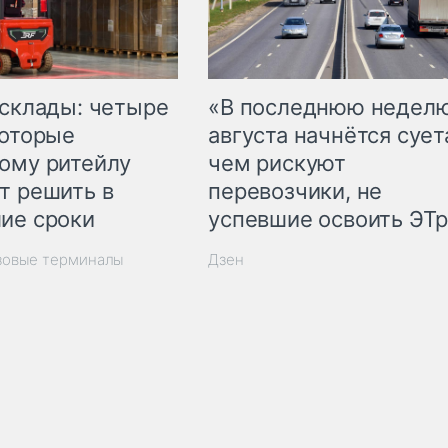
 склады: четыре
«В последнюю недел
которые
августа начнётся суета
ому ритейлу
чем рискуют
т решить в
перевозчики, не
ие сроки
успевшие освоить ЭТ
зовые терминалы
Дзен