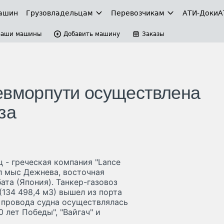
ашин
Грузовладельцам
Перевозчикам
АТИ-Доки
А
Ваши машины
Добавить машину
Заказы
евморпути осуществлена
за
ц - греческая компания "Lance
ел мыс Дежнева, восточная
ата (Япония). Танкер-газовоз
(134 498,4 м
3
) вышел из порта
 провода судна осуществлялась
лет Победы", "Вайгач" и