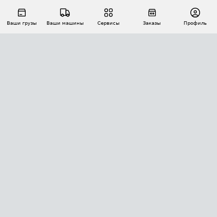
Ваши грузы
Ваши машины
Сервисы
Заказы
Профиль
АВТОМАТИЗАЦИЯ ПЕРЕВОЗОК
Площадки
Заказы
Торги
Тендеры
АТИ-Доки
GPS-мониторинг
АТИ Мессенджер
Цепочки грузов
API ATI.SU
ПОЛЕЗНОЕ
Расчет расстояний
БЕЗОПАСНОСТЬ
Академия ATI.SU
ATI.SU о безопасности
Звезды ATI.SU на вашем сайте
КОНТАКТЫ И ТАРИФЫ
Памятка по проверке контрагентов
Индекс ATI.SU FTL РФ
О системе ATI.SU
Светофор+
Средние ставки
ИНФОРМАЦИЯ
Контактная информация
Страхование