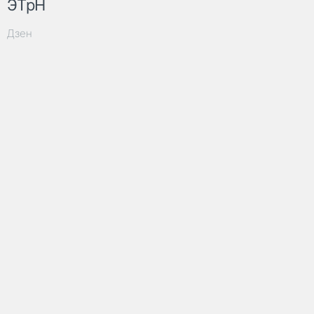
ЭТрН
Дзен