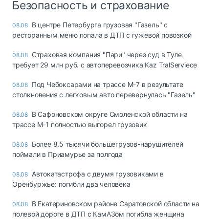
Безопасность и страхование
В центре Петербурга грузовая "Газель" с
08.08
ресторанным меню попала в ДТП с гужевой повозкой
Страховая компания "Пари" через суд в Туле
08.08
требует 29 млн руб. с автоперевозчика Kaz TralServiece
Под Чебоксарами на трассе М-7 в результате
08.08
столкновения с легковым авто перевернулась "Газель"
В Сафоновском округе Смоленской области на
08.08
трассе М-1 полностью выгорел грузовик
Более 8,5 тысячи большегрузов-нарушителей
08.08
поймали в Приамурье за полгода
Автокатастрофа с двумя грузовиками в
08.08
Оренбуржье: погибли два человека
В Екатериновском районе Саратовской области на
08.08
полевой дороге в ДТП с КамАЗом погибла женщина