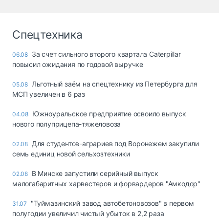
Спецтехника
За счет сильного второго квартала Caterpillar
06.08
повысил ожидания по годовой выручке
Льготный заём на спецтехнику из Петербурга для
05.08
МСП увеличен в 6 раз
Южноуральское предприятие освоило выпуск
04.08
нового полуприцепа-тяжеловоза
Для студентов-аграриев под Воронежем закупили
02.08
семь единиц новой сельхозтехники
В Минске запустили серийный выпуск
02.08
малогабаритных харвестеров и форвардеров "Амкодор"
"Туймазинский завод автобетоновозов" в первом
31.07
полугодии увеличил чистый убыток в 2,2 раза