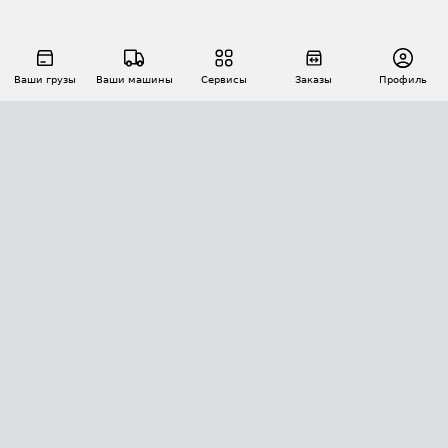
Ваши грузы
Ваши машины
Сервисы
Заказы
Профиль
АВТОМАТИЗАЦИЯ ПЕРЕВОЗОК
Площадки
Заказы
Торги
Тендеры
АТИ-Доки
GPS-мониторинг
АТИ Мессенджер
Цепочки грузов
API ATI.SU
ПОЛЕЗНОЕ
Расчет расстояний
БЕЗОПАСНОСТЬ
Академия ATI.SU
ATI.SU о безопасности
Звезды ATI.SU на вашем сайте
КОНТАКТЫ И ТАРИФЫ
Памятка по проверке контрагентов
Индекс ATI.SU FTL РФ
О системе ATI.SU